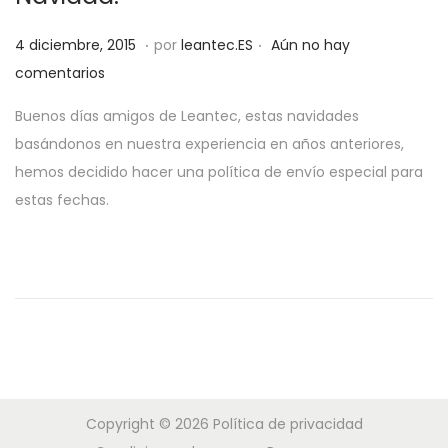
a
i
.
.
P
c
d
2
4 diciembre, 2015
por
leantec.ES
Aún no hay
u
i
o
8
comentarios
b
ó
m
Buenos días amigos de Leantec, estas navidades
l
n
a
basándonos en nuestra experiencia en años anteriores,
i
y
hemos decidido hacer una política de envío especial para
c
o
estas fechas.
a
,
d
2
o
0
e
1
l
9
Copyright © 2026
Política de privacidad