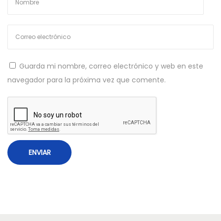
n
e
t
d
r
e
a
l
d
a
Guarda mi nombre, correo electrónico y web en este
a
c
navegador para la próxima vez que comente.
:
o
m
p
r
a
d
i
f
e
r