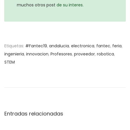
muchos otros post
de su interes.
Etiquetas
:
#Fantec19
,
andalucia
,
electronica
,
fantec
,
feria
,
ingenieria
,
innovacion
,
Profesores
,
proveedor
,
robotica
,
STEM
N
E
A
n
p
a
t
r
r
e
v
a
n
d
d
Entradas relacionadas
e
a
e
a
r