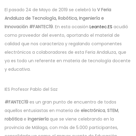
m
a
i
l
l
a
El pasado 24 de Mayo de 2019 se celebró la
V Feria
c
d
i
i
y
Andaluza de Tecnología, Robótica, Ingeniería e
i
o
c
c
o
Innovación #FANTEC19
. En esta ocasión
Leantec.ES
acudió
ó
a
a
,
como proveedor del evento, aportando el material de
n
d
d
2
calidad que nos caracteriza y regalando componentes
o
o
0
electrónicos a colaboradores de esta Feria Andaluza, que
e
e
1
ya es todo un referente en materia de tecnología docente
l
n
9
y educativa.
IES Profesor Pablo del Saz
#FANTEC19
es un gran punto de encuentro de todos
aquellos entusiastas en materia de
electrónica
,
STEM
,
robótica
e
ingeniería
que se viene celebrando en la
provincia de Málaga, con más de 5.000 participantes,