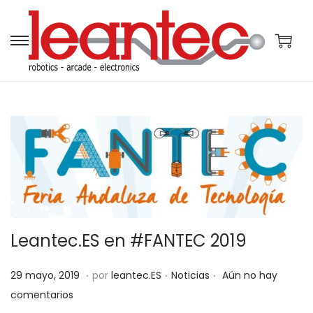
S
S
a
a
l
l
t
t
a
a
r
r
a
a
l
l
a
c
n
o
Leantec.ES en #FANTEC 2019
a
n
v
t
.
.
.
P
P
2
29 mayo, 2019
por
leantec.ES
Noticias
Aún no hay
e
e
u
u
9
comentarios
g
n
b
b