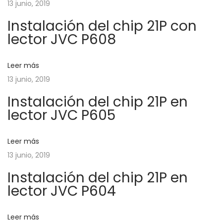
g
13 junio, 2019
n
a
Instalación del chip 21P con
t
p
a
lector JVC P608
e
r
r
o
c
i
g
Leer más
o
r
13 junio, 2019
i
r
a
Instalación del chip 21P en
:
m
ó
lector JVC P605
a
r
n
Leer más
c
13 junio, 2019
o
d
Instalación del chip 21P en
n
lector JVC P604
M
e
a
k
Leer más