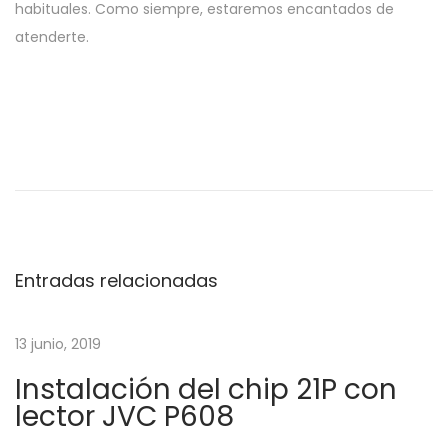
habituales. Como siempre, estaremos encantados de
atenderte.
N
E
L
n
e
a
t
a
r
n
v
a
t
Entradas relacionadas
d
e
e
a
c
a
.
13 junio, 2019
g
n
E
Instalación del chip 21P con
t
S
a
lector JVC P608
e
e