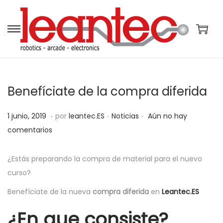
S
S
a
a
l
l
t
t
Benefíciate de la compra diferida
a
a
r
r
.
.
.
P
P
1
1 junio, 2019
por
leantec.ES
Noticias
Aún no hay
a
a
u
u
8
comentarios
l
l
b
b
j
a
c
l
l
u
¿Estás preparando la compra de material para el nuevo
n
o
i
i
n
curso?
a
n
c
c
i
v
t
Benefíciate de la nueva
compra diferida
en
Leantec.ES
a
a
o
e
e
¿En que consiste?
d
d
,
g
n