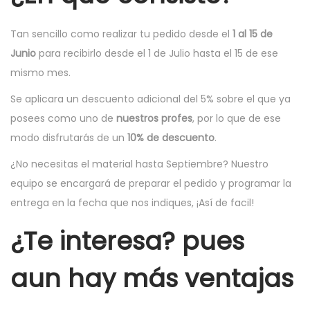
o
o
2
a
i
e
e
0
c
d
Tan sencillo como realizar tu pedido desde el
1 al 15 de
l
n
1
i
o
Junio
para recibirlo desde el 1 de Julio hasta el 15 de ese
9
ó
mismo mes.
n
Se aplicara un descuento adicional del 5% sobre el que ya
posees como uno de
nuestros profes
, por lo que de ese
modo disfrutarás de un
10% de descuento
.
¿No necesitas el material hasta Septiembre? Nuestro
equipo se encargará de preparar el pedido y programar la
entrega en la fecha que nos indiques, ¡Así de facil!
¿Te interesa? pues
aun hay más ventajas