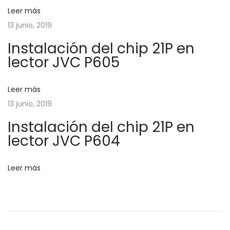
r
n
c
Leer más
i
#
13 junio, 2019
o
F
i
r
A
Instalación del chip 21P en
:
lector JVC P605
N
ó
T
E
Leer más
n
C
13 junio, 2019
2
d
Instalación del chip 21P en
0
lector JVC P604
1
e
9
Leer más
S
e
S
i
e
n
g
g
u
a