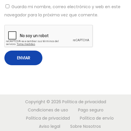
ó
Guarda mi nombre, correo electrónico y web en este
n
navegador para la próxima vez que comente.
d
e
l
C
h
i
p
2
1
P
Copyright © 2026
Política de privacidad
Condiciones de uso
Pago seguro
Política de privacidad
Política de envío
Aviso legal
Sobre Nosotros