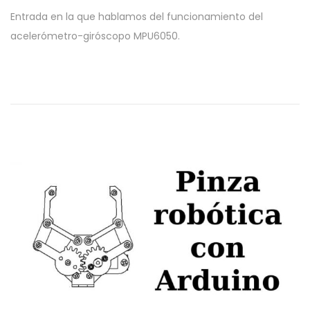
u
9
Entrada en la que hablamos del funcionamiento del
b
m
acelerómetro-giróscopo MPU6050.
l
a
i
y
c
o
a
,
d
2
o
0
e
1
l
9