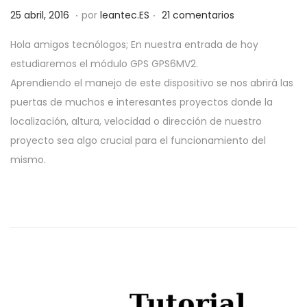
.
.
P
1
25 abril, 2016
por
leantec.ES
21 comentarios
u
0
Hola amigos tecnólogos; En nuestra entrada de hoy
b
j
estudiaremos el módulo GPS GPS6MV2.
l
u
Aprendiendo el manejo de este dispositivo se nos abrirá las
i
n
puertas de muchos e interesantes proyectos donde la
c
i
localización, altura, velocidad o dirección de nuestro
a
o
proyecto sea algo crucial para el funcionamiento del
d
,
mismo.
o
2
e
0
l
1
9