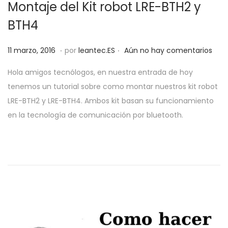
Montaje del Kit robot LRE-BTH2 y
BTH4
.
.
P
2
11 marzo, 2016
por
leantec.ES
Aún no hay comentarios
u
8
Hola amigos tecnólogos, en nuestra entrada de hoy
b
m
tenemos un tutorial sobre como montar nuestros kit robot
l
a
LRE-BTH2 y LRE-BTH4. Ambos kit basan su funcionamiento
i
y
en la tecnología de comunicación por bluetooth.
c
o
a
,
d
2
o
0
e
1
l
9