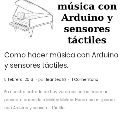
Como hacer música con Arduino
y sensores táctiles.
.
.
P
1
5 febrero, 2016
por
leantec.ES
1 Comentario
u
4
En nuestra entrada de hoy veremos como hacer un
b
j
proyecto parecido a Makey Makey. Haremos un »piano»
l
u
con Arduino y sensores táctiles.
i
n
c
i
a
o