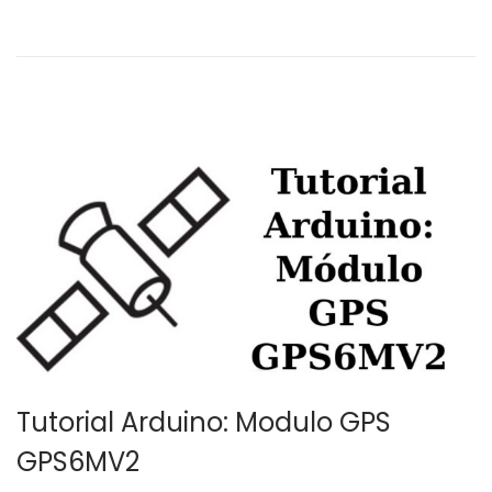
e
1
l
9
Tutorial Arduino: Modulo GPS
GPS6MV2