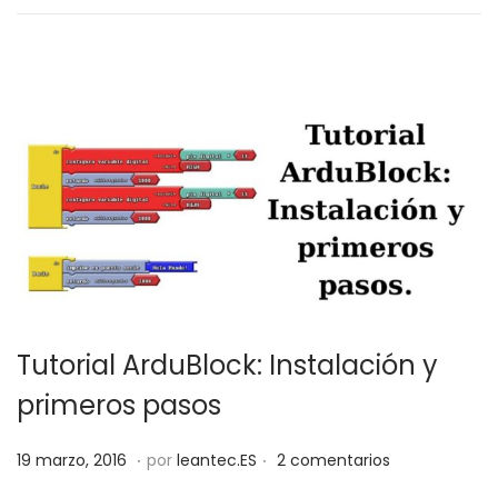
a
,
d
2
o
0
e
1
l
9
Tutorial ArduBlock: Instalación y
primeros pasos
.
.
P
1
19 marzo, 2016
por
leantec.ES
2 comentarios
u
8