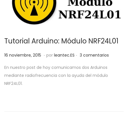
Tutorial Arduino: Módulo NRF24L01
.
.
P
2
16 noviembre, 2015
por
leantec.ES
3 comentarios
u
8
En nuestro post de hoy comunicamos dos Arduinos
b
m
mediante radiofrecuencia con la ayuda del módulo
l
a
NRF24L01.
i
y
c
o
a
,
d
2
o
0
e
1