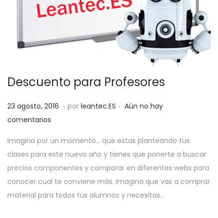
a
i
c
d
i
o
ó
n
Descuento para Profesores
.
.
P
1
23 agosto, 2016
por
leantec.ES
Aún no hay
u
j
comentarios
b
u
Imagina por un momento… que estas planteando tus
l
n
clases para este nuevo año y tienes que ponerte a buscar
i
i
precios componentes y comparar en diferentes webs para
c
o
conocer cual te conviene más. Imagina que vas a comprar
a
,
material para todos tus alumnos y necesitas…
d
2
o
0