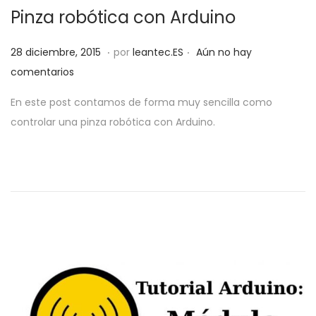
Pinza robótica con Arduino
.
.
P
3
28 diciembre, 2015
por
leantec.ES
Aún no hay
u
1
comentarios
b
m
En este post contamos de forma muy sencilla como
l
a
controlar una pinza robótica con Arduino.
i
y
c
o
a
,
d
2
o
0
e
1
l
9