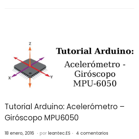
d
,
o
2
e
0
l
1
9
Tutorial Arduino: Acelerómetro –
Giróscopo MPU6050
.
.
P
2
18 enero, 2016
por
leantec.ES
4 comentarios