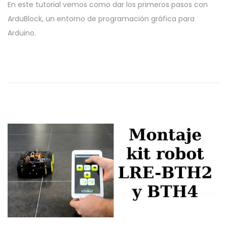
En este tutorial vemos como dar los primeros pasos con
b
j
ArduBlock, un entorno de programación gráfica para
l
u
Arduino.
i
n
c
i
a
o
d
,
o
2
e
0
l
1
9