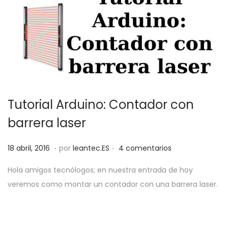
Tutorial Arduino: Contador con
barrera laser
.
.
P
3
18 abril, 2016
por
leantec.ES
4 comentarios
u
1
Hola amigos tecnólogos; en nuestra entrada de hoy
b
m
veremos como montar un contador con una barrera laser.
l
a
i
y
c
o