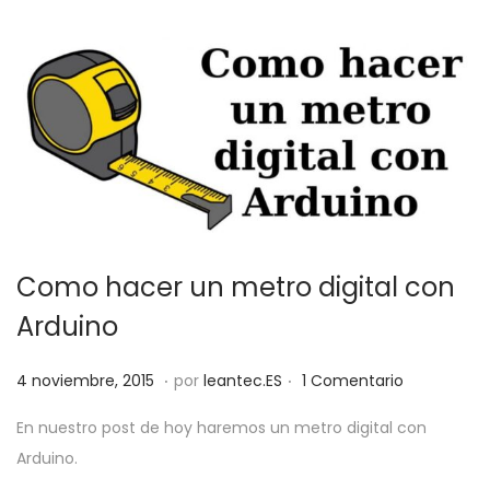
l
9
Como hacer un metro digital con
Arduino
.
.
P
3
4 noviembre, 2015
por
leantec.ES
1 Comentario
u
j
En nuestro post de hoy haremos un metro digital con
b
u
Arduino.
l
n