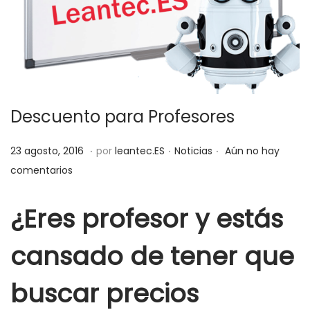
a
i
c
d
i
o
ó
n
Descuento para Profesores
.
.
.
P
P
1
23 agosto, 2016
por
leantec.ES
Noticias
Aún no hay
u
u
j
comentarios
b
b
u
l
l
n
¿Eres profesor y estás
i
i
i
c
cansado de tener que
c
o
a
a
,
buscar precios
d
d
2
o
o
0