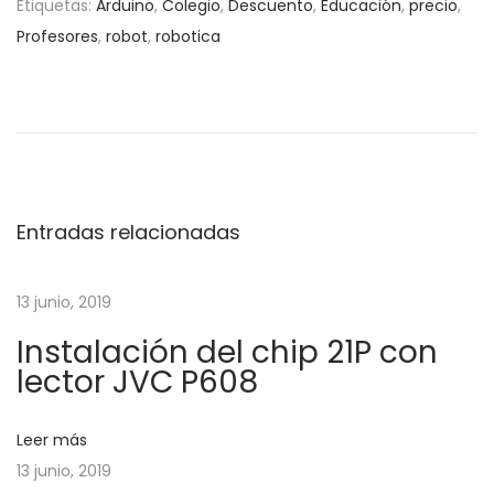
Etiquetas
:
Arduino
,
Colegio
,
Descuento
,
Educación
,
precio
,
Profesores
,
robot
,
robotica
N
E
T
n
u
a
t
t
r
o
v
a
r
d
i
Entradas relacionadas
e
a
a
a
l
g
13 junio, 2019
n
:
Instalación del chip 21P con
t
M
a
lector JVC P608
e
o
r
n
c
i
t
Leer más
o
a
13 junio, 2019