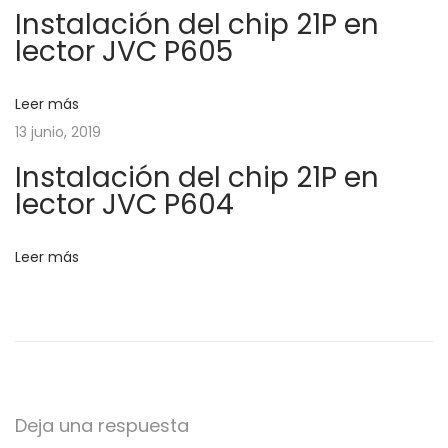
i
r
j
Instalación del chip 21P en
:
e
ó
lector JVC P605
d
e
n
Leer más
l
13 junio, 2019
c
d
Instalación del chip 21P en
h
lector JVC P604
a
e
s
e
i
Leer más
s
n
L
a
t
s
e
r
Deja una respuesta
r