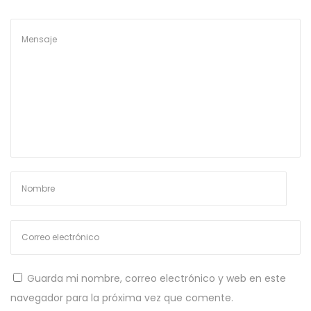
b
a
o
t
d
S
C
i
o
a
g
n
u
c
s
i
u
e
r
n
s
t
o
e
p
e
a
n
r
t
a
Guarda mi nombre, correo electrónico y web en este
r
B
navegador para la próxima vez que comente.