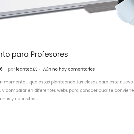
to para Profesores
.
.
1
16
por
leantec.ES
Aún no hay comentarios
j
n momento… que estas planteando tus clases para este nuevo a
u
y comparar en diferentes webs para conocer cual te conviene
n
umnos y necesitas…
i
o
,
2