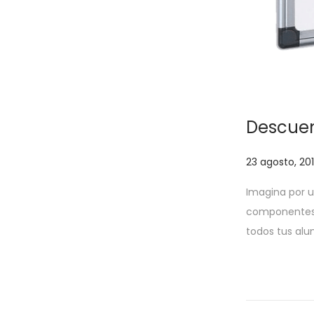
Descuen
P
23 agosto, 20
u
Imagina por u
b
componentes 
l
todos tus al
i
c
a
d