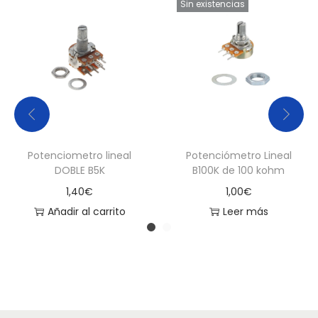
Sin existencias
P
o
t
e
n
c
i
ó
Potenciometro lineal
Potenciómetro Lineal
m
DOBLE B5K
B100K de 100 kohm
e
1,40
€
1,00
€
t
Añadir al carrito
Leer más
r
o
s
B
1