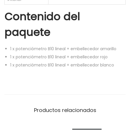
i
l
Contenido del
l
paquete
o
r
o
1
x
potenciómetro B10 lineal + embellecedor amarillo
j
1
x
potenciómetro B10 lineal + embellecedor rojo
o
1
x
potenciómetro B10 lineal + embellecedor blanco
b
l
a
n
c
Productos relacionados
o
+
3