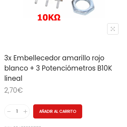
a
i
c
d
i
o
ó
n
3x Embellecedor amarillo rojo
blanco + 3 Potenciómetros B10K
lineal
2,70
€
AÑADIR AL CARRITO
3
x