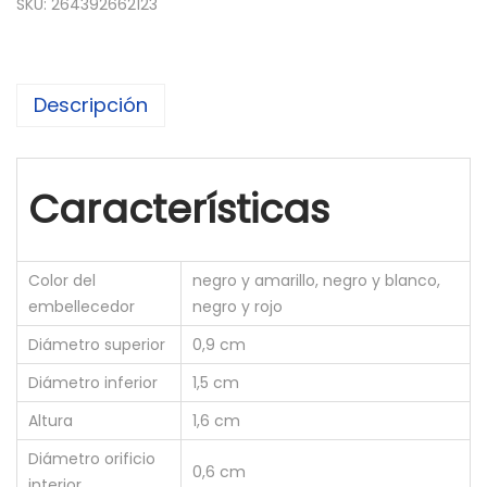
SKU:
264392662123
E
m
b
Descripción
e
l
l
Características
e
c
e
Color del
negro y amarillo, negro y blanco,
d
embellecedor
negro y rojo
o
Diámetro superior
0,9 cm
r
a
Diámetro inferior
1,5 cm
m
Altura
1,6 cm
a
Diámetro orificio
r
0,6 cm
interior