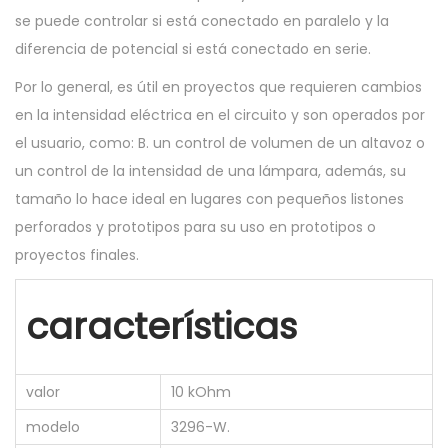
se puede controlar si está conectado en paralelo y la
e
diferencia de potencial si está conectado en serie.
t
r
Por lo general, es útil en proyectos que requieren cambios
o
en la intensidad eléctrica en el circuito y son operados por
M
el usuario, como: B. un control de volumen de un altavoz o
u
un control de la intensidad de una lámpara, además, su
l
tamaño lo hace ideal en lugares con pequeños listones
t
perforados y prototipos para su uso en prototipos o
i
proyectos finales.
v
u
características
e
l
t
valor
10 kOhm
a
modelo
3296-W.
1