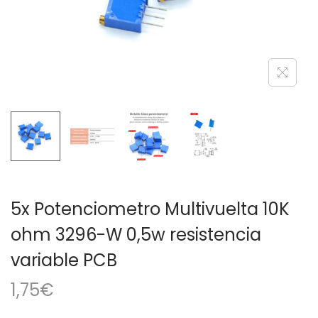
a
i
c
d
i
o
ó
n
5x Potenciometro Multivuelta 10K
ohm 3296-W 0,5w resistencia
variable PCB
1,75
€