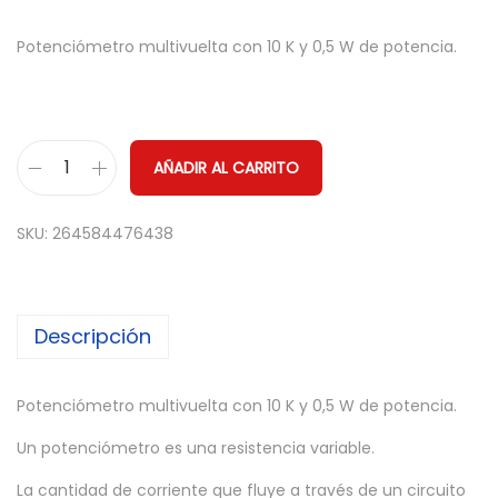
Potenciómetro multivuelta con 10 K y 0,5 W de potencia.
AÑADIR AL CARRITO
5
x
SKU:
264584476438
P
o
t
Descripción
e
n
c
Potenciómetro multivuelta con 10 K y 0,5 W de potencia.
i
Un potenciómetro es una resistencia variable.
o
La cantidad de corriente que fluye a través de un circuito
m