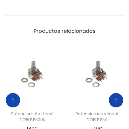
e
s
i
Productos relacionados
s
t
e
n
c
i
a
v
a
r
i
Potenciometro lineal
Potenciometro lineal
a
DOBLE B500K
DOBLE B5K
b
1,40
€
1,40
€