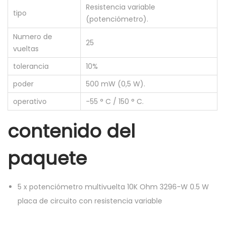
Resistencia variable
0
tipo
(potenciómetro).
K
Numero de
o
25
vueltas
h
tolerancia
10%
m
3
poder
500 mW (0,5 W).
2
operativo
-55 ° C / 150 ° C.
9
contenido del
6
-
paquete
W
0
,
5
x
potenciómetro multivuelta 10K Ohm 3296-W 0.5 W
5
placa de circuito con resistencia variable
w
r