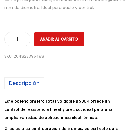
mm de diámetro. Ideal para audio y control.
AÑADIR AL CARRITO
P
o
SKU:
264823395488
t
e
n
Descripción
c
i
o
Este potenciómetro rotativo doble B500K ofrece un
m
control de resistencia lineal y preciso, ideal para una
e
amplia variedad de aplicaciones electrónicas.
t
Gracias a su configuración de 6 pines, es perfecto para