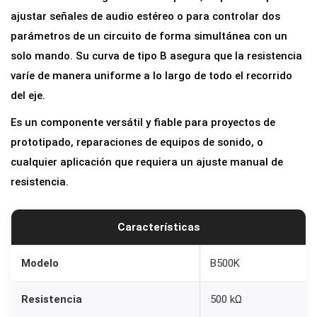
r
ajustar señales de audio estéreo o para controlar dos
o
parámetros de un circuito de forma simultánea con un
l
solo mando. Su curva de tipo B asegura que la resistencia
i
varíe de manera uniforme a lo largo de todo el recorrido
n
del eje.
e
Es un componente versátil y fiable para proyectos de
a
prototipado, reparaciones de equipos de sonido, o
l
cualquier aplicación que requiera un ajuste manual de
D
resistencia.
O
B
L
Características
E
B
Modelo
B500K
5
Resistencia
500 kΩ
0