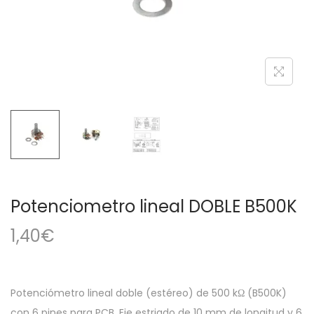
a
i
c
d
i
o
ó
n
Potenciometro lineal DOBLE B500K
1,40
€
Potenciómetro lineal doble (estéreo) de 500 kΩ (B500K)
con 6 pines para PCB. Eje estriado de 10 mm de longitud y 6