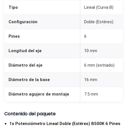
0
Tipo
Lineal (Curva B)
K
c
Configuración
Doble (Estéreo)
a
n
Pines
6
t
i
Longitud del eje
10 mm
d
Diámetro del eje
6 mm (estriado)
a
d
Diámetro de la base
16 mm
Diámetro agujero de montaje
7.5 mm
Contenido del paquete
1x Potenciómetro Lineal Doble (Estéreo) B500K 6 Pines