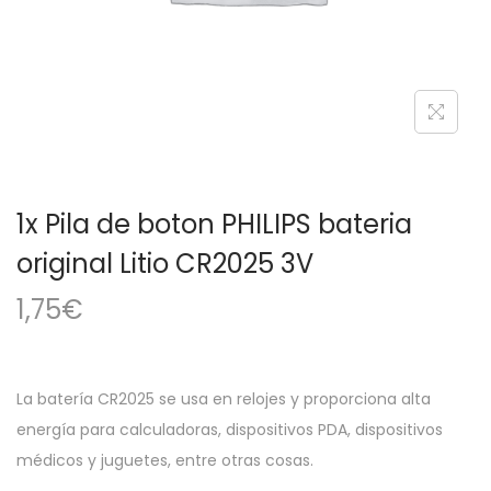
a
i
c
d
i
o
ó
n
1x Pila de boton PHILIPS bateria
original Litio CR2025 3V
1,75
€
La batería CR2025 se usa en relojes y proporciona alta
energía para calculadoras, dispositivos PDA, dispositivos
médicos y juguetes, entre otras cosas.