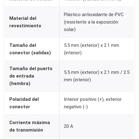
C
á
Plástico antioxidante de PVC
Material del
m
(resistente a la exposición
revestimiento
a
solar)
r
Tamaño del
5.5 mm (exterior) x 2.1 mm
a
conector (salidas)
(interior)
s
C
Tamaño del puerto
C
5.5 mm (exterior) x 2.1 mm / 2.5
de entrada
mm (interior)
T
(hembra)
V
1
Polaridad del
Interior positivo (+), exterior
conector
negativo (-)
2
V
Corriente máxima
2
20 A
de transmisión
.