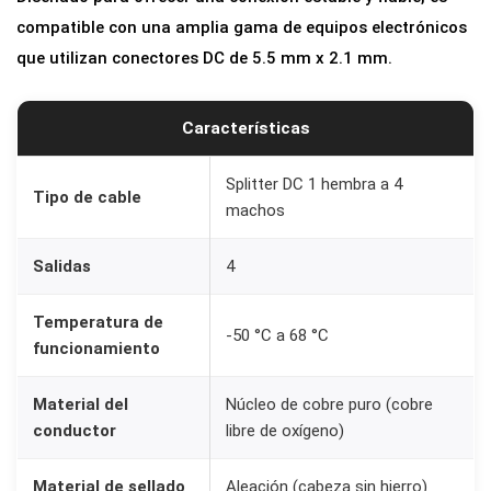
D
compatible con una amplia gama de equipos electrónicos
C
que utilizan conectores DC de 5.5 mm x 2.1 mm.
1
a
Características
4
S
Splitter DC 1 hembra a 4
a
Tipo de cable
machos
l
i
Salidas
4
d
a
Temperatura de
-50 °C a 68 °C
s
funcionamiento
p
Material del
Núcleo de cobre puro (cobre
a
conductor
libre de oxígeno)
r
a
Material de sellado
Aleación (cabeza sin hierro)