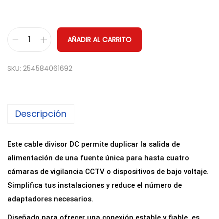
AÑADIR AL CARRITO
C
a
SKU:
254584061692
b
l
e
Descripción
S
p
l
Este cable divisor DC permite duplicar la salida de
i
alimentación de una fuente única para hasta cuatro
t
cámaras de vigilancia CCTV o dispositivos de bajo voltaje.
t
Simplifica tus instalaciones y reduce el número de
e
adaptadores necesarios.
r
Diseñado para ofrecer una conexión estable y fiable, es