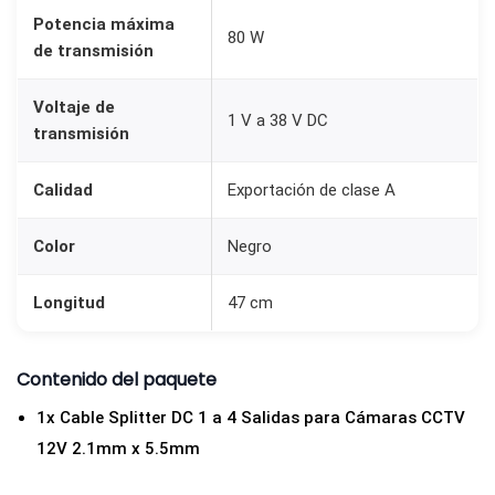
1
Potencia máxima
80 W
/
de transmisión
5
.
Voltaje de
1 V a 38 V DC
5
transmisión
m
Calidad
Exportación de clase A
m
c
Color
Negro
a
n
Longitud
47 cm
t
i
Contenido del paquete
d
a
1x Cable Splitter DC 1 a 4 Salidas para Cámaras CCTV
d
12V 2.1mm x 5.5mm