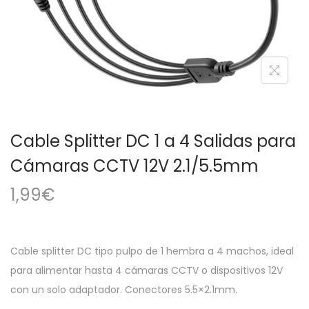
a
i
c
d
i
o
ó
n
Cable Splitter DC 1 a 4 Salidas para
Cámaras CCTV 12V 2.1/5.5mm
1,99
€
Cable splitter DC tipo pulpo de 1 hembra a 4 machos, ideal
para alimentar hasta 4 cámaras CCTV o dispositivos 12V
con un solo adaptador. Conectores 5.5×2.1mm.