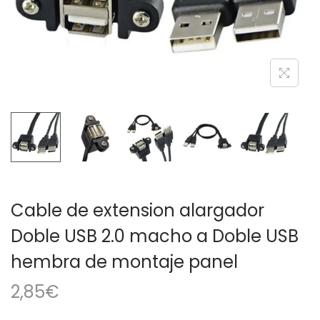
a
i
c
d
i
o
ó
n
Cable de extension alargador
Doble USB 2.0 macho a Doble USB
hembra de montaje panel
2,85
€