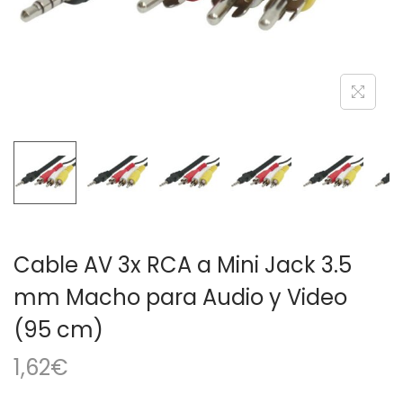
a
i
c
d
i
o
ó
n
Cable AV 3x RCA a Mini Jack 3.5
mm Macho para Audio y Video
(95 cm)
1,62
€