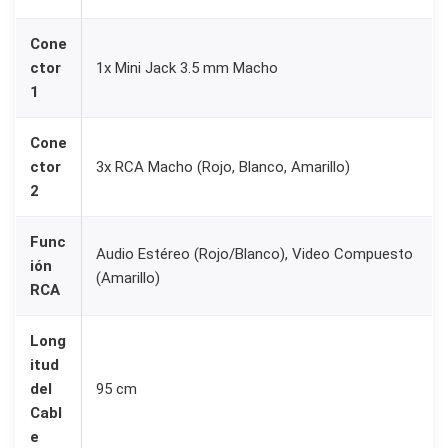
Cone
ctor
1x Mini Jack 3.5 mm Macho
1
Cone
ctor
3x RCA Macho (Rojo, Blanco, Amarillo)
2
Func
Audio Estéreo (Rojo/Blanco), Video Compuesto
ión
(Amarillo)
RCA
Long
itud
del
95 cm
Cabl
e