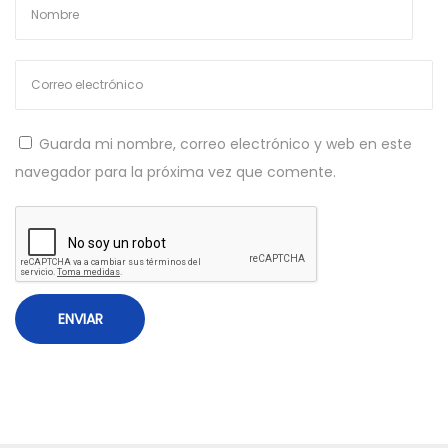
a
c
o
n
A
Guarda mi nombre, correo electrónico y web en este
r
navegador para la próxima vez que comente.
d
u
i
n
o