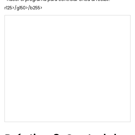
r125>/g150>/b255>