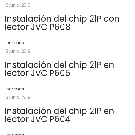
g
13 junio, 2019
n
e
Instalación del chip 21P con
t
s
a
lector JVC P608
e
a
r
l
c
i
v
Leer más
o
a
13 junio, 2019
i
r
n
Instalación del chip 21P en
:
v
ó
lector JVC P605
i
d
n
Leer más
a
13 junio, 2019
s
d
Instalación del chip 21P en
!
lector JVC P604
!
e
S
M
i
i
Leer más