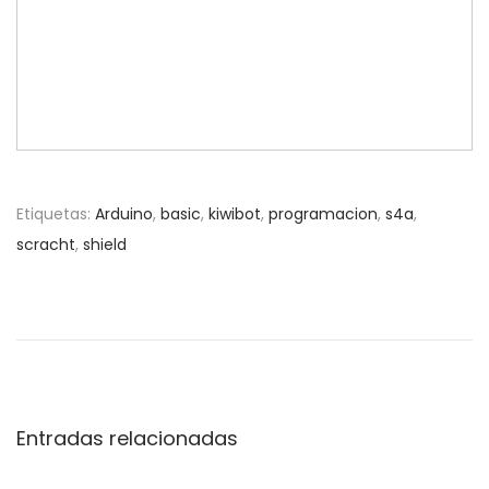
Etiquetas
:
Arduino
,
basic
,
kiwibot
,
programacion
,
s4a
,
scracht
,
shield
N
E
7
n
R
a
t
o
r
b
v
a
o
d
t
Entradas relacionadas
e
a
q
a
u