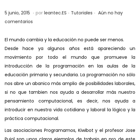
a
i
.
.
.
P
P
2
5 junio, 2015
por
leantec.ES
Tutoriales
Aún no hay
c
d
u
u
8
comentarios
i
o
b
b
m
ó
l
l
a
n
El mundo cambia y la educación no puede ser menos.
i
i
y
Desde hace ya algunos años está apareciendo un
c
c
o
movimiento por todo el mundo que promueve la
a
a
,
introducción de la programación en las aulas de la
d
d
2
educación primaria y secundaria. La programación no sólo
o
o
0
nos abre un abanico más amplio de posibilidades laborales,
e
e
1
si no que tambien nos ayuda a desarrollar más nuestro
l
n
9
pensamiento computacional, es decir, nos ayuda a
introducir en nuestra vida cotidiana y laboral la lógica y la
práctica computacional.
Las asociaciones Programamos, Kiwibot y el profesor Jose
Pujol son unos claros ejemplos de trabajo en pro de este