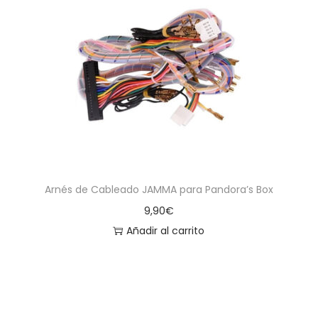
a
i
c
d
i
o
ó
n
Arnés de Cableado JAMMA para Pandora’s Box
9,90
€
Añadir al carrito