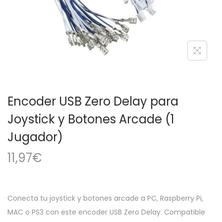
a
i
c
d
i
o
ó
n
Encoder USB Zero Delay para
Joystick y Botones Arcade (1
Jugador)
11,97
€
Conecta tu joystick y botones arcade a PC, Raspberry Pi,
MAC o PS3 con este encoder USB Zero Delay. Compatible