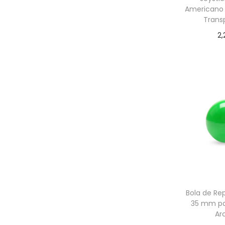
Americano 
Trans
2,
Añadir
Bola de Re
35 mm pa
Ar