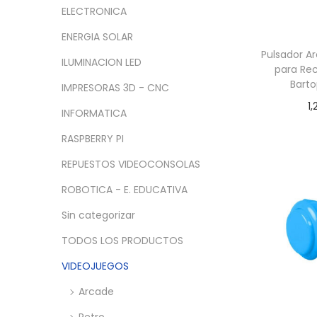
a
i
n
x
ELECTRONICA
c
d
i
i
ENERGIA SOLAR
i
o
m
m
Pulsador 
ó
o
o
ILUMINACION LED
para Rec
n
Barto
IMPRESORAS 3D - CNC
1,
INFORMATICA
Añadir
RASPBERRY PI
REPUESTOS VIDEOCONSOLAS
ROBOTICA - E. EDUCATIVA
Sin categorizar
TODOS LOS PRODUCTOS
VIDEOJUEGOS
Arcade