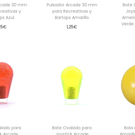
Arcade 30 mm
Pulsador Arcade 30 mm
Bate 
reativas y
para Recreativas y
Joys
ps Azul
Bartops Amarillo
Ameri
Verde
25
€
1,25
€
 al carrito
Añadir al carrito
Aña
alado para
Bate Ovalado para
Bola
ck Arcade
Joystick Arcade
Amarill