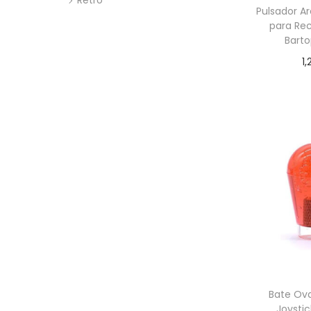
Retro
Pulsador 
para Rec
Barto
1,
Añadir
Bate Ov
Joysti