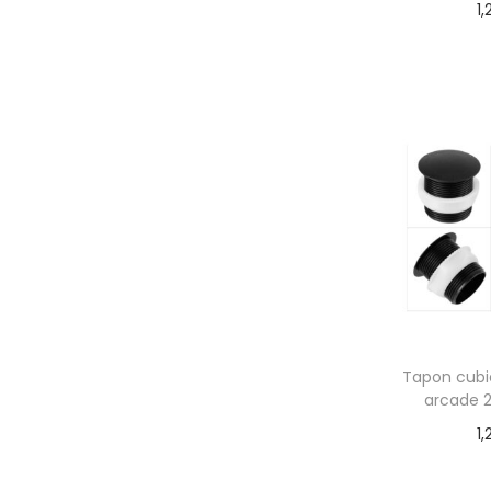
1,
Añadir
Tapon cubi
arcade
1,
Añadir