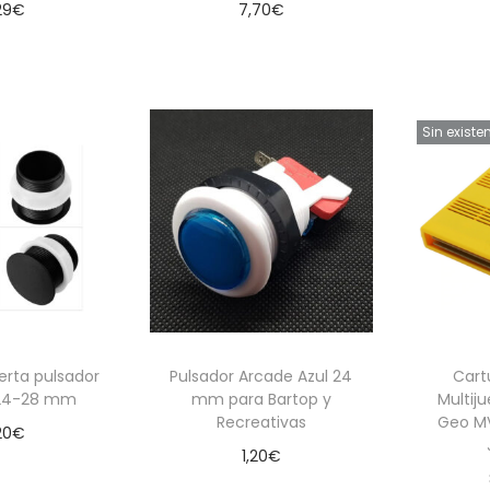
29
€
7,70
€
 al carrito
Leer más
Aña
Sin existe
erta pulsador
Pulsador Arcade Azul 24
Cart
 24-28 mm
mm para Bartop y
Multij
Recreativas
Geo M
20
€
1,20
€
 al carrito
Añadir al carrito