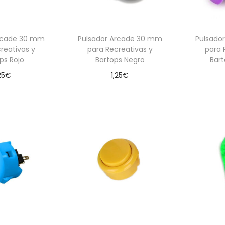
Arcade 30 mm
Pulsador Arcade 30 mm
Pulsado
reativas y
para Recreativas y
para 
ps Rojo
Bartops Negro
Bar
25
€
1,25
€
 al carrito
Añadir al carrito
Aña