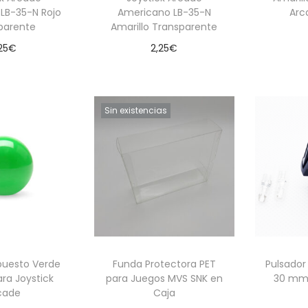
LB-35-N Rojo
Americano LB-35-N
Arc
parente
Amarillo Transparente
25
€
2,25
€
Aña
 al carrito
Añadir al carrito
Sin existencias
puesto Verde
Funda Protectora PET
Pulsador
ra Joystick
para Juegos MVS SNK en
30 mm 
cade
Caja