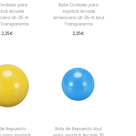
Ovalado para
Bate Ovalado para
tick Arcade
Joystick Arcade
cano LB-35-N
Americano LB-35-N Azul
 Transparente
Transparente
2,25
€
2,25
€
dir al carrito
Añadir al carrito
 de Repuesto
Bola de Repuesto Azul
o para Joystick
para Joystick Arcade 35