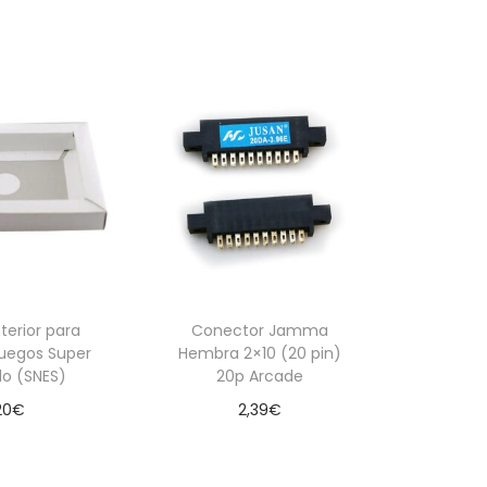
terior para
Conector Jamma
Juegos Super
Hembra 2×10 (20 pin)
do (SNES)
20p Arcade
20
€
2,39
€
 al carrito
Añadir al carrito