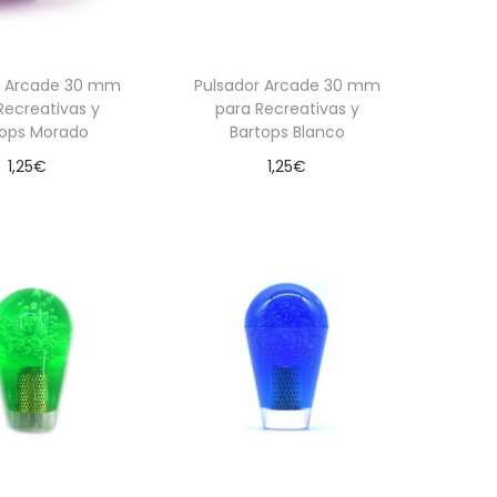
r Arcade 30 mm
Pulsador Arcade 30 mm
Recreativas y
para Recreativas y
tops Morado
Bartops Blanco
1,25
€
1,25
€
dir al carrito
Añadir al carrito