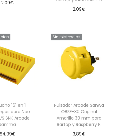
2,09
€
2,09
€
dir al carrito
Añadir al carrito
ncias
Sin existencias
ucho 161 en 1
Pulsador Arcade Sanwa
uegos para Neo
OBSF-30 Original
VS SNK Arcade
Amarillo 30 mm para
Jamma
Bartop y Raspberry Pi
84,99
€
3,89
€