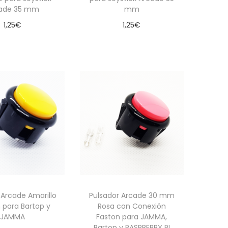
ade 35 mm
mm
1,25
€
1,25
€
dir al carrito
Añadir al carrito
 Arcade Amarillo
Pulsador Arcade 30 mm
para Bartop y
Rosa con Conexión
JAMMA
Faston para JAMMA,
Bartop y RASPBERRY PI