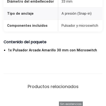
Diámetro del embellecedor
33 mm
e
a
Tipo de anclaje
A presión (Snap-in)
t
i
Componentes incluidos
Pulsador y microswitch
v
a
Contenido del paquete
s
y
1x Pulsador Arcade Amarillo 30 mm con Microswitch
B
a
r
t
o
Productos relacionados
p
s
A
Sin existencias