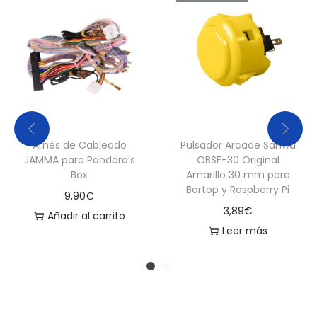
m
a
r
i
l
l
o
Arnés de Cableado
Pulsador Arcade Sanwa
c
JAMMA para Pandora’s
OBSF-30 Original
a
Box
Amarillo 30 mm para
n
Bartop y Raspberry Pi
9,90
€
t
3,89
€
Añadir al carrito
i
Leer más
d
a
d