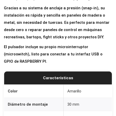
c
Gracias a su sistema de anclaje a presión (snap-in), su
a
instalación es rápida y sencilla en paneles de madera o
d
metal, sin necesidad de tuercas. Es perfecto para montar
e
desde cero o reparar paneles de control en máquinas
3
recreativas, bartops, fight sticks y otros proyectos DIY.
0
El pulsador incluye su propio microinterruptor
m
(microswitch), listo para conectar a tu interfaz USB o
m
GPIO de RASPBERRY PI.
p
a
r
Características
a
R
Color
Amarillo
e
Diámetro de montaje
30 mm
c
r