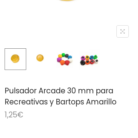
a
i
c
d
i
o
ó
n
Pulsador Arcade 30 mm para
Recreativas y Bartops Amarillo
1,25
€