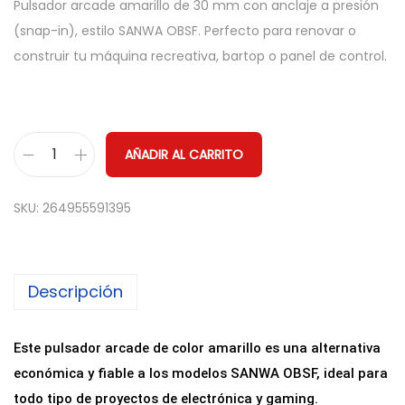
Pulsador arcade amarillo de 30 mm con anclaje a presión
(snap-in), estilo SANWA OBSF. Perfecto para renovar o
construir tu máquina recreativa, bartop o panel de control.
AÑADIR AL CARRITO
P
u
SKU:
264955591395
l
s
a
Descripción
d
o
r
Este pulsador arcade de color amarillo es una alternativa
A
económica y fiable a los modelos SANWA OBSF, ideal para
r
todo tipo de proyectos de electrónica y gaming.