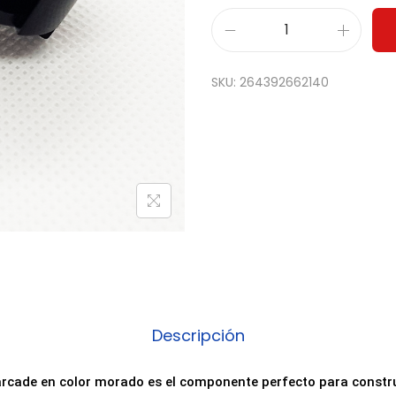
P
u
SKU:
264392662140
l
s
a
d
o
r
A
r
c
a
Descripción
d
e
arcade en color morado es el componente perfecto para constru
3