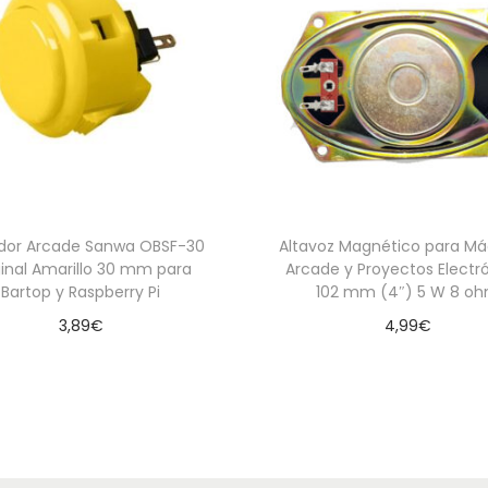
m
m
a
y
B
a
r
t
dor Arcade Sanwa OBSF-30
Altavoz Magnético para Má
o
ginal Amarillo 30 mm para
Arcade y Proyectos Electr
Bartop y Raspberry Pi
102 mm (4″) 5 W 8 o
p
c
3,89
€
4,99
€
a
Leer más
Leer más
n
t
i
d