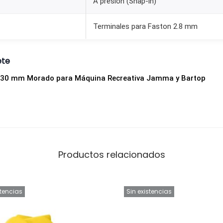
A presión (Snap-in)
u
i
Terminales para Faston 2.8 mm
n
a
ete
R
 30 mm Morado para Máquina Recreativa Jamma y Bartop
e
c
r
e
a
t
Productos relacionados
i
v
a
stencias
Sin existencias
J
a