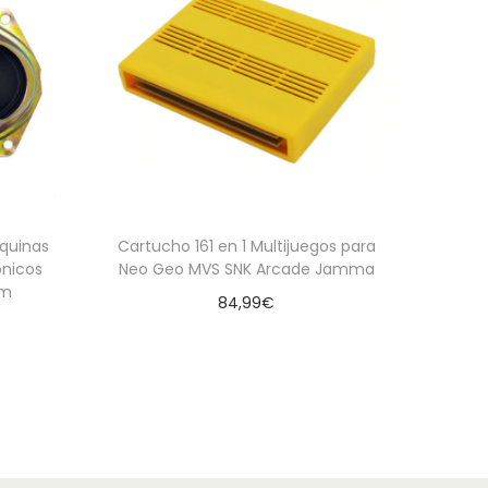
quinas
Cartucho 161 en 1 Multijuegos para
ónicos
Neo Geo MVS SNK Arcade Jamma
hm
84,99
€
Leer más