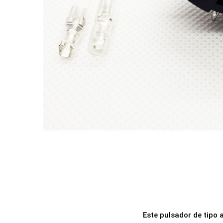
a
i
c
d
i
o
ó
n
Este pulsador de tipo 