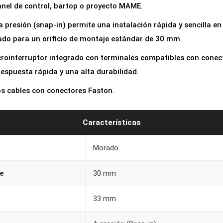
anel de control, bartop o proyecto MAME.
0
m
 presión (snap-in) permite una instalación rápida y sencilla en
m
ñado para un orificio de montaje estándar de 30 mm.
M
crointerruptor integrado con terminales compatibles con conec
o
spuesta rápida y una alta durabilidad.
r
os cables con conectores Faston.
a
d
o
Características
p
Morado
a
r
e
30 mm
a
M
33 mm
á
q