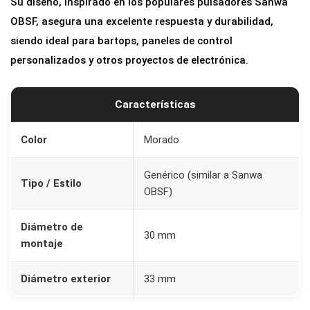
Su diseño, inspirado en los populares pulsadores Sanwa
c
OBSF, asegura una excelente respuesta y durabilidad,
a
siendo ideal para bartops, paneles de control
d
personalizados y otros proyectos de electrónica.
e
3
Características
0
m
Color
Morado
m
p
Genérico (similar a Sanwa
Tipo / Estilo
a
OBSF)
r
a
Diámetro de
30 mm
R
montaje
e
Diámetro exterior
33 mm
c
r