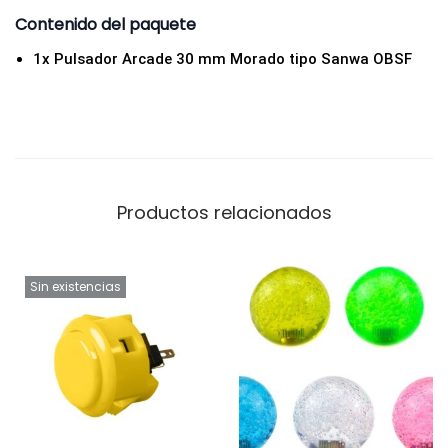
e
Contenido del paquete
a
1x Pulsador Arcade 30 mm Morado tipo Sanwa OBSF
t
i
v
a
s
Productos relacionados
y
B
a
Sin existencias
r
t
o
p
s
M