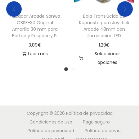
o
r
Pulsador Arcade Sanwa
Bola Translúcida de
a
OBSF-30 Original
Repuesto para Joystick
Amarillo 30 mm para
Arcade 40mm con
d
Bartop y Raspberry Pi
Iluminación LED
o
3,89
€
1,29
€
c
Leer más
Seleccionar
a
opciones
n
E
t
s
i
t
d
e
a
p
d
Copyright © 2026
Política de privacidad
r
Condiciones de uso
Pago seguro
o
Política de privacidad
Política de envío
d