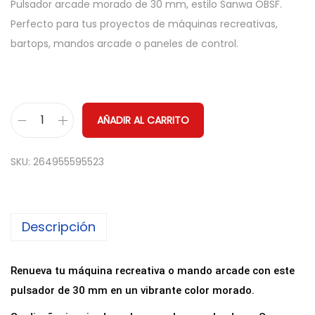
Pulsador arcade morado de 30 mm, estilo Sanwa OBSF.
Perfecto para tus proyectos de máquinas recreativas,
bartops, mandos arcade o paneles de control.
AÑADIR AL CARRITO
P
u
SKU:
264955595523
l
s
a
Descripción
d
o
r
Renueva tu máquina recreativa o mando arcade con este
A
pulsador de 30 mm en un vibrante color morado.
r