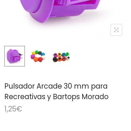
a
i
c
d
i
o
ó
n
Pulsador Arcade 30 mm para
Recreativas y Bartops Morado
1,25
€