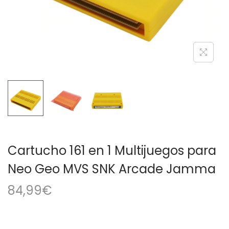
a
i
c
d
i
o
ó
n
Cartucho 161 en 1 Multijuegos para
Neo Geo MVS SNK Arcade Jamma
84,99
€