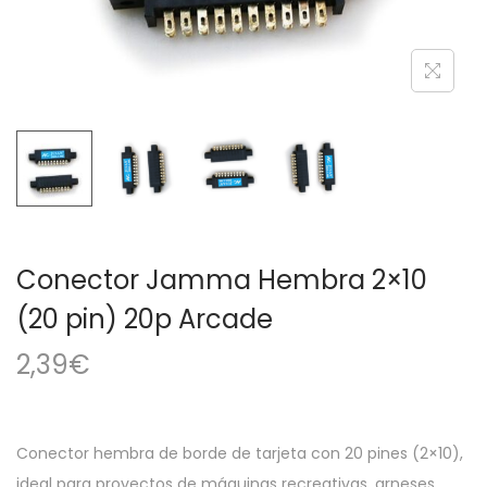
a
i
c
d
i
o
ó
n
Conector Jamma Hembra 2×10
(20 pin) 20p Arcade
2,39
€
Conector hembra de borde de tarjeta con 20 pines (2×10),
ideal para proyectos de máquinas recreativas, arneses