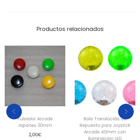
i
d
a
Productos relacionados
d
Pulsador Arcade
Bola Translúcida de
Japones 30mm
Repuesto para Joystick
Arcade 40mm con
2,00
€
Iluminación LED