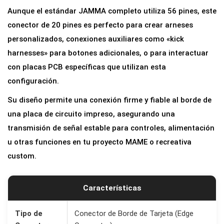
m
Aunque el estándar JAMMA completo utiliza 56 pines, este
a
conector de 20 pines es perfecto para crear arneses
H
personalizados, conexiones auxiliares como «kick
e
harnesses» para botones adicionales, o para interactuar
m
con placas PCB específicas que utilizan esta
b
configuración.
r
Su diseño permite una conexión firme y fiable al borde de
a
una placa de circuito impreso, asegurando una
2
transmisión de señal estable para controles, alimentación
x
u otras funciones en tu proyecto MAME o recreativa
1
custom.
0
(
2
Características
0
p
Tipo de
Conector de Borde de Tarjeta (Edge