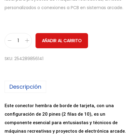
personalizados o conexiones a PCB en sistemas arcade.
AÑADIR AL CARRITO
C
o
SKU:
254289856141
n
e
c
Descripción
t
o
r
Este conector hembra de borde de tarjeta, con una
J
configuración de 20 pines (2 filas de 10), es un
a
componente esencial para entusiastas y técnicos de
m
máquinas recreativas y proyectos de electrónica arcade.