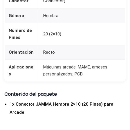
Conector
Connector)
i
n
Género
Hembra
)
2
Número de
20 (2×10)
0
Pines
p
A
Orientación
Recto
r
c
Aplicacione
Máquinas arcade, MAME, arneses
s
personalizados, PCB
a
d
e
Contenido del paquete
c
1x Conector JAMMA Hembra 2×10 (20 Pines) para
a
Arcade
n
t