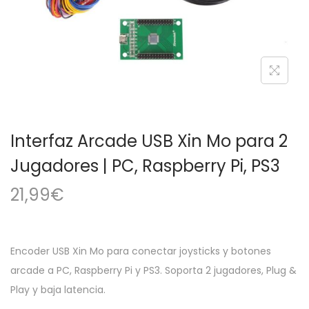
a
i
c
d
i
o
ó
n
Interfaz Arcade USB Xin Mo para 2
Jugadores | PC, Raspberry Pi, PS3
21,99
€
Encoder USB Xin Mo para conectar joysticks y botones
arcade a PC, Raspberry Pi y PS3. Soporta 2 jugadores, Plug &
Play y baja latencia.