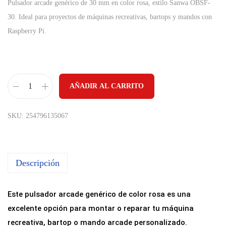
Pulsador arcade genérico de 30 mm en color rosa, estilo Sanwa OBSF-
30. Ideal para proyectos de máquinas recreativas, bartops y mandos con
Raspberry Pi.
AÑADIR AL CARRITO
P
u
SKU:
254796135067
l
s
a
Descripción
d
o
r
Este pulsador arcade genérico de color rosa es una
A
excelente opción para montar o reparar tu máquina
r
recreativa, bartop o mando arcade personalizado.