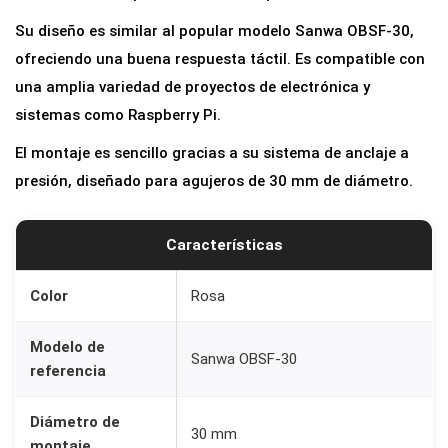
c
Su diseño es similar al popular modelo Sanwa OBSF-30,
a
ofreciendo una buena respuesta táctil. Es compatible con
d
una amplia variedad de proyectos de electrónica y
e
sistemas como Raspberry Pi.
3
El montaje es sencillo gracias a su sistema de anclaje a
0
presión, diseñado para agujeros de 30 mm de diámetro.
m
m
p
Características
a
Color
Rosa
r
a
Modelo de
R
Sanwa OBSF-30
referencia
e
c
Diámetro de
30 mm
r
montaje