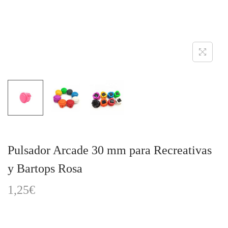
a
i
c
d
i
o
ó
n
Pulsador Arcade 30 mm para Recreativas
y Bartops Rosa
1,25
€