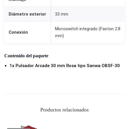
e
a
Diámetro exterior
33 mm
t
Microswitch integrado (Faston 2.8
i
Conexión
mm)
v
a
s
Contenido del paquete
y
1x Pulsador Arcade 30 mm Rosa tipo Sanwa OBSF-30
B
a
r
t
o
Productos relacionados
p
s
R