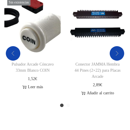
Sin existencias
o
s
a
c
a
n
t
i
Pulsador Arcade Cóncavo
Conector JAMMA Hembra
d
33mm Blanco COIN
44 Pines (2×22) para Placas
Arcade
a
1,52
€
2,89
€
d
Leer más
Añadir al carrito