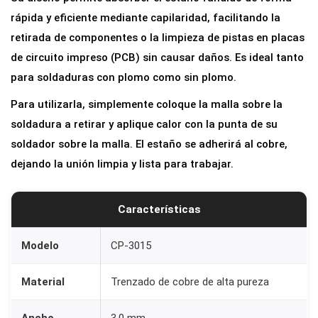
a
rápida y eficiente mediante capilaridad, facilitando la
r
retirada de componentes o la limpieza de pistas en placas
C
de circuito impreso (PCB) sin causar daños. Es ideal tanto
P
para soldaduras con plomo como sin plomo.
-
Para utilizarla, simplemente coloque la malla sobre la
3
soldadura a retirar y aplique calor con la punta de su
0
soldador sobre la malla. El estaño se adherirá al cobre,
1
dejando la unión limpia y lista para trabajar.
5
(
3
Características
.
0
Modelo
CP-3015
m
Material
Trenzado de cobre de alta pureza
m
x