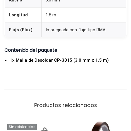
Ancho
3.0 mm
1
.
Longitud
1.5 m
5
m
Flujo (Flux)
Impregnada con flujo tipo RMA
)
c
Contenido del paquete
a
n
1x Malla de Desoldar CP-3015 (3.0 mm x 1.5 m)
t
i
d
a
d
Productos relacionados
Sin existencias