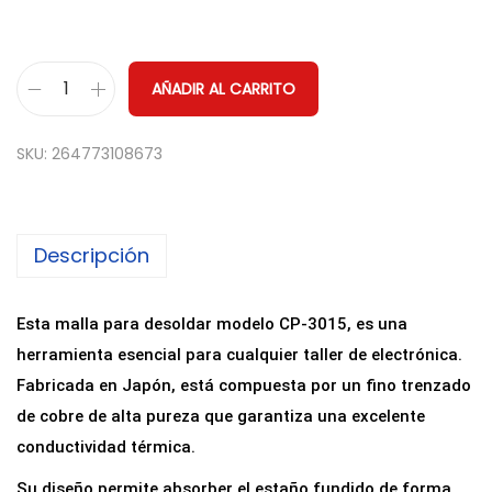
AÑADIR AL CARRITO
M
a
SKU:
264773108673
l
l
a
Descripción
d
e
D
Esta malla para desoldar modelo CP-3015, es una
e
herramienta esencial para cualquier taller de electrónica.
s
Fabricada en Japón, está compuesta por un fino trenzado
o
de cobre de alta pureza que garantiza una excelente
l
conductividad térmica.
d
Su diseño permite absorber el estaño fundido de forma