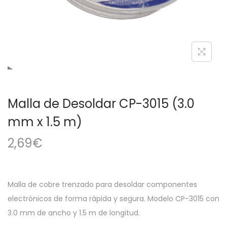
a
i
c
d
i
o
ó
n
Malla de Desoldar CP-3015 (3.0
mm x 1.5 m)
2,69
€
Malla de cobre trenzado para desoldar componentes
electrónicos de forma rápida y segura. Modelo CP-3015 con
3.0 mm de ancho y 1.5 m de longitud.