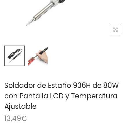
a
i
c
d
i
o
ó
n
Soldador de Estaño 936H de 80W
con Pantalla LCD y Temperatura
Ajustable
13,49
€