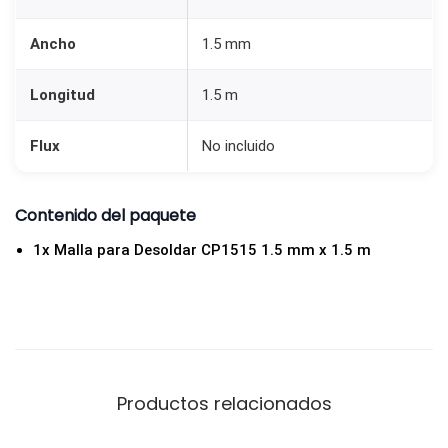
1
5
Ancho
1.5 mm
1
Longitud
1.5 m
5
|
Flux
No incluido
1
.
5
Contenido del paquete
m
1x Malla para Desoldar CP1515 1.5 mm x 1.5 m
m
x
1
.
5
Productos relacionados
m
c