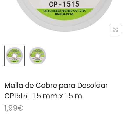
a
i
c
d
i
o
ó
n
Malla de Cobre para Desoldar
CP1515 | 1.5 mm x 1.5 m
1,99
€