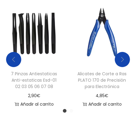
a
n
t
i
d
a
d
7 Pinzas Antiestaticas
Alicates de Corte a Ras
Anti-estaticas Esd-01
PLATO 170 de Precisión
02 03 05 06 07 08
para Electrónica
2,90
€
4,85
€
Añadir al carrito
Añadir al carrito