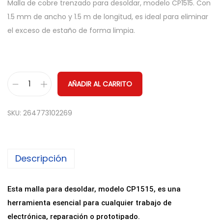
Malla de cobre trenzado para desoldar, modelo CP1515. Con
1.5 mm de ancho y 1.5 m de longitud, es ideal para eliminar
el exceso de estaño de forma limpia.
AÑADIR AL CARRITO
M
a
SKU:
264773102269
l
l
a
Descripción
d
e
C
Esta malla para desoldar, modelo CP1515, es una
o
herramienta esencial para cualquier trabajo de
b
electrónica, reparación o prototipado.