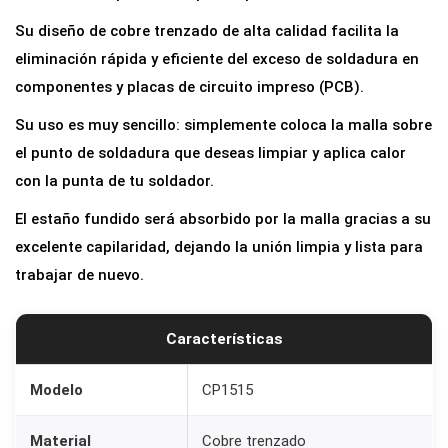
r
Su diseño de cobre trenzado de alta calidad facilita la
e
eliminación rápida y eficiente del exceso de soldadura en
p
componentes y placas de circuito impreso (PCB).
a
Su uso es muy sencillo: simplemente coloca la malla sobre
r
el punto de soldadura que deseas limpiar y aplica calor
a
con la punta de tu soldador.
D
e
El estaño fundido será absorbido por la malla gracias a su
s
excelente capilaridad, dejando la unión limpia y lista para
o
trabajar de nuevo.
l
d
Características
a
r
Modelo
CP1515
C
P
Material
Cobre trenzado