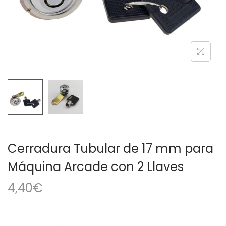
a
i
c
d
i
o
ó
n
Cerradura Tubular de 17 mm para
Máquina Arcade con 2 Llaves
4,40
€