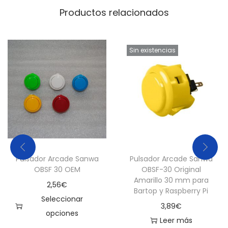
Productos relacionados
Sin existencias
Pulsador Arcade Sanwa
Pulsador Arcade Sanwa
OBSF 30 OEM
OBSF-30 Original
Amarillo 30 mm para
2,56
€
Bartop y Raspberry Pi
Seleccionar
3,89
€
opciones
Leer más
E