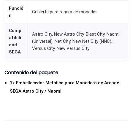
e
Funció
Cubierta para ranura de monedas
d
n
e
r
Comp
Astro City, New Astro City, Blast City, Naomi
atibili
o
(Universal), Net City, New Net City (NNC),
dad
d
Versus City, New Versus City
SEGA
e
A
r
Contenido del paquete
c
1x Embellecedor Metálico para Monedero de Arcade
a
SEGA Astro City / Naomi
d
e
S
E
G