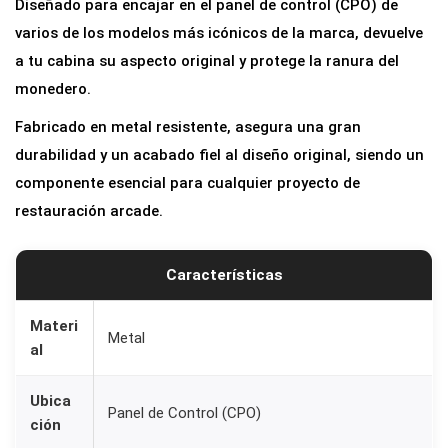
Diseñado para encajar en el panel de control (CPO) de
r
varios de los modelos más icónicos de la marca, devuelve
M
a tu cabina su aspecto original y protege la ranura del
e
monedero.
t
Fabricado en metal resistente, asegura una gran
á
durabilidad y un acabado fiel al diseño original, siendo un
l
componente esencial para cualquier proyecto de
i
restauración arcade.
c
o
p
Características
a
r
Materi
Metal
al
a
M
Ubica
o
Panel de Control (CPO)
ción
n