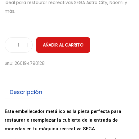
ideal para restaurar recreativas SEGA Astro City, Naomi y
más.
AÑADIR AL CARRITO
E
m
SKU:
266194790128
b
e
l
Descripción
l
e
c
Este embellecedor metálico es la pieza perfecta para
e
restaurar o reemplazar la cubierta de la entrada de
d
monedas en tu máquina recreativa SEGA.
o