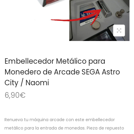
a
i
c
d
i
o
ó
n
Embellecedor Metálico para
Monedero de Arcade SEGA Astro
City / Naomi
6,90
€
Renueva tu máquina arcade con este embellecedor
metálico para la entrada de monedas. Pieza de repuesto