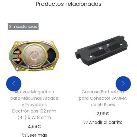
Productos relacionados
A
A
s
Sin existencias
t
r
o
C
i
t
y
/
Altavoz Magnético
Carcasa Protectora
para Máquinas Arcade
para Conector JAMMA
N
y Proyectos
de 56 Pines
a
Electrónicos 102 mm
2,99
€
o
(4″) 5 W 8 ohm
Añadir al carrito
m
4,99
€
i
Leer más