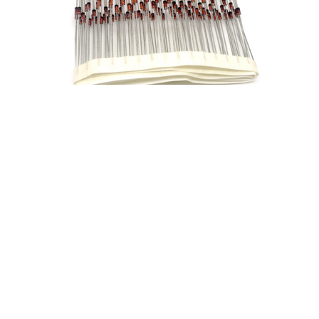
Diodo de Conmutación Rápida 1N4148 | 100V 200mA |
Encapsulado DO-35
0,05
€
Añadir al carrito
Sin existencias