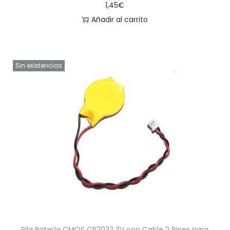
1,45
€
Añadir al carrito
Sin existencias
Pila Batería CMOS CR2032 3V con Cable 2 Pines para