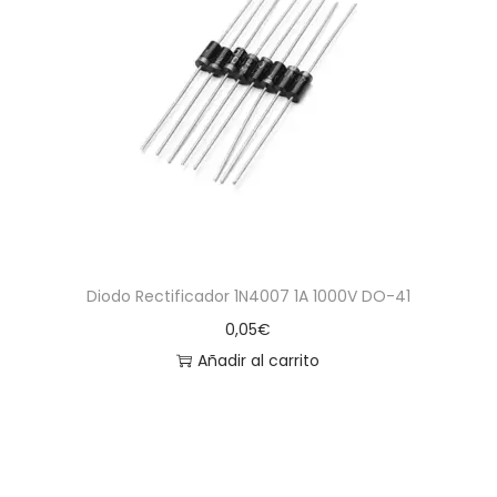
a
i
c
d
i
o
ó
n
Diodo Rectificador 1N4007 1A 1000V DO-41
0,05
€
Añadir al carrito