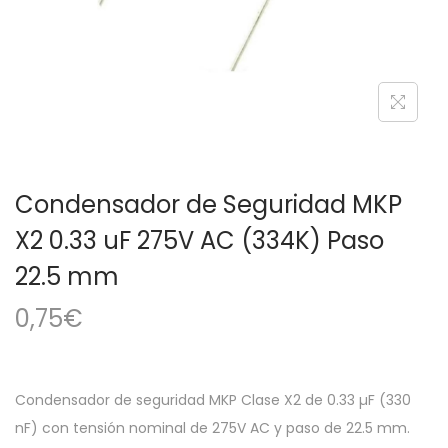
a
i
c
d
i
o
ó
n
Condensador de Seguridad MKP
X2 0.33 uF 275V AC (334K) Paso
22.5 mm
0,75
€
Condensador de seguridad MKP Clase X2 de 0.33 µF (330
nF) con tensión nominal de 275V AC y paso de 22.5 mm.