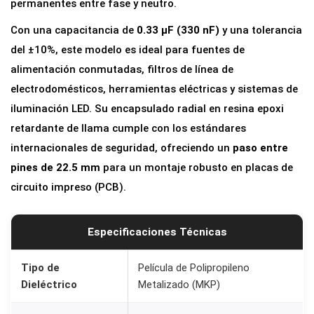
permanentes entre fase y neutro.
X
Con una capacitancia de
0.33 µF (330 nF)
y una tolerancia
2
del ±10%, este modelo es ideal para fuentes de
0
alimentación conmutadas, filtros de línea de
.
electrodomésticos, herramientas eléctricas y sistemas de
3
iluminación LED. Su encapsulado radial en resina epoxi
3
retardante de llama cumple con los estándares
u
internacionales de seguridad, ofreciendo un
paso entre
F
pines de 22.5 mm
para un montaje robusto en placas de
2
circuito impreso (PCB).
7
5
V
Especificaciones Técnicas
A
C
Tipo de
Película de Polipropileno
Dieléctrico
Metalizado (MKP)
(
3