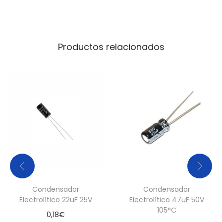
n
t
i
Productos relacionados
d
a
d
Condensador
Condensador
Electrolítico 22uF 25V
Electrolítico 47uF 50V
105°C
0,18
€