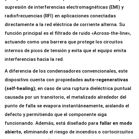
o
supresión de interferencias electromagnéticas (EMI) y
r
radiofrecuencias (RFI) en aplicaciones conectadas
d
directamente a la red eléctrica de corriente alterna. Su
e
función principal es el filtrado de ruido «Across-the-line»,
S
actuando como una barrera que protege los circuitos
e
internos de picos de tensión y evita que el equipo emita
g
interferencias hacia la red.
u
A diferencia de los condensadores convencionales, este
r
dispositivo cuenta con propiedades
auto-regenerativas
i
(self-healing)
; en caso de una ruptura dieléctrica puntual
d
causada por un transitorio, el metalizado alrededor del
a
punto de falla se evapora instantáneamente, aislando el
d
defecto y permitiendo que el componente siga
M
funcionando. Además, está diseñado para
fallar en modo
K
abierto
, eliminando el riesgo de incendios o cortocircuitos
P