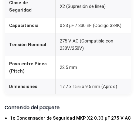
Clase de
3
X2 (Supresión de línea)
Seguridad
4
K
Capacitancia
0.33 µF / 330 nF (Código 334K)
)
P
275 V AC (Compatible con
Tensión Nominal
a
230V/250V)
s
Paso entre Pines
o
22.5 mm
(Pitch)
2
2
Dimensiones
17.7 x 15.6 x 9.5 mm (Aprox.)
.
5
Contenido del paquete
m
m
1x Condensador de Seguridad MKP X2 0.33 µF 275 V AC
c
a