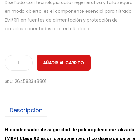
Diseñado con tecnología auto-regenerativa y fallo seguro
en modo abierto, es el componente esencial para filtrado
EMI/RFI en fuentes de alimentación y protección de
circuitos conectados a la red eléctrica.
AÑADIR AL CARRITO
C
o
SKU:
264583348801
n
d
e
Descripción
n
s
a
El
condensador de seguridad de polipropileno metalizado
d
(MKP) Clase X2
es un componente crítico diseñado para la