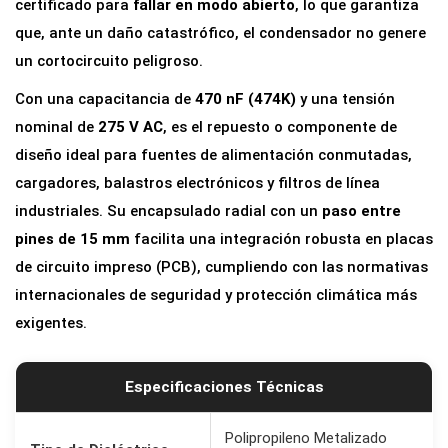
certificado para
fallar en modo abierto
, lo que garantiza
X
que, ante un daño catastrófico, el condensador no genere
2
un cortocircuito peligroso.
0
Con una capacitancia de
470 nF (474K)
y una tensión
.
nominal de
275 V AC
, es el repuesto o componente de
4
diseño ideal para fuentes de alimentación conmutadas,
7
cargadores, balastros electrónicos y filtros de línea
u
industriales. Su encapsulado radial con un
paso entre
F
pines de 15 mm
facilita una integración robusta en placas
2
de circuito impreso (PCB), cumpliendo con las normativas
7
internacionales de seguridad y protección climática más
5
exigentes.
V
A
C
Especificaciones Técnicas
(
4
Polipropileno Metalizado