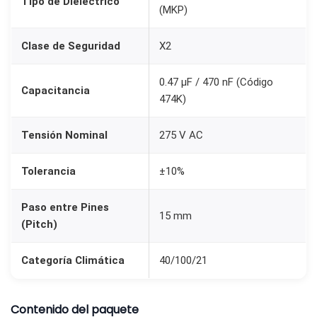
Tipo de Dieléctrico
(MKP)
7
4
Clase de Seguridad
X2
K
)
0.47 µF / 470 nF (Código
Capacitancia
P
474K)
a
s
Tensión Nominal
275 V AC
o
1
Tolerancia
±10%
5
Paso entre Pines
m
15 mm
(Pitch)
m
c
Categoría Climática
40/100/21
a
n
Contenido del paquete
t