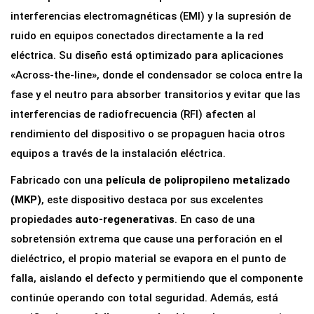
o
interferencias electromagnéticas (EMI) y la supresión de
r
ruido en equipos conectados directamente a la red
d
eléctrica. Su diseño está optimizado para aplicaciones
e
«Across-the-line», donde el condensador se coloca entre la
S
fase y el neutro para absorber transitorios y evitar que las
e
interferencias de radiofrecuencia (RFI) afecten al
g
rendimiento del dispositivo o se propaguen hacia otros
u
equipos a través de la instalación eléctrica.
r
Fabricado con una
película de polipropileno metalizado
i
(MKP)
, este dispositivo destaca por sus excelentes
d
propiedades
auto-regenerativas
. En caso de una
a
sobretensión extrema que cause una perforación en el
d
dieléctrico, el propio material se evapora en el punto de
M
falla, aislando el defecto y permitiendo que el componente
K
continúe operando con total seguridad. Además, está
P