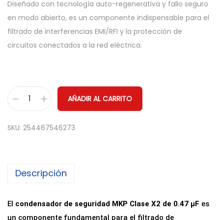
Diseñado con tecnología auto-regenerativa y fallo seguro
en modo abierto, es un componente indispensable para el
filtrado de interferencias EMI/RFI y la protección de
circuitos conectados a la red eléctrica.
AÑADIR AL CARRITO
C
o
SKU:
254467546273
n
d
e
Descripción
n
s
a
El
condensador de seguridad MKP Clase X2 de 0.47 µF
es
d
un componente fundamental para el filtrado de