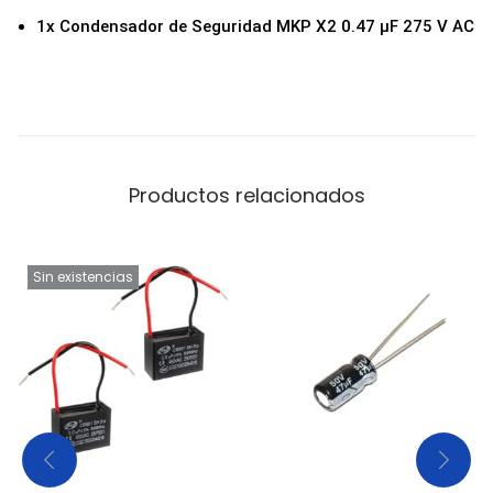
i
1x Condensador de Seguridad MKP X2 0.47 µF 275 V AC
d
a
d
Productos relacionados
Sin existencias