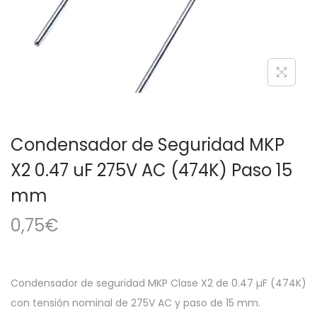
a
i
c
d
i
o
ó
n
Condensador de Seguridad MKP
X2 0.47 uF 275V AC (474K) Paso 15
mm
0,75
€
Condensador de seguridad MKP Clase X2 de 0.47 µF (474K)
con tensión nominal de 275V AC y paso de 15 mm.