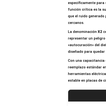
específicamente para s
función crítica es la 
que el ruido generado p
cercanos.
La denominación
X2
ce
representar un peligro
«autocuración» del diel
diseñado para quedar e
Con una capacitancia
reemplazo estándar en
herramientas eléctric
estable en placas de c