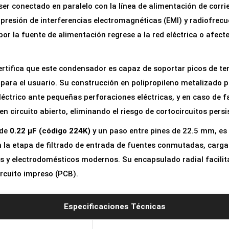
er conectado en paralelo con la línea de alimentación de corrie
e
supresión de interferencias electromagnéticas (EMI) y radiofrecu
g
or la fuente de alimentación regrese a la red eléctrica o afecte
u
r
i
rtifica que este condensador es capaz de soportar picos de ten
d
 para el usuario. Su construcción en polipropileno metalizado p
a
éctrico ante pequeñas perforaciones eléctricas, y en caso de fal
d
n circuito abierto, eliminando el riesgo de cortocircuitos persi
M
 de
0.22 µF (código 224K)
y un paso entre pines de 22.5 mm, es
K
 la etapa de filtrado de entrada de fuentes conmutadas, carga
P
as y electrodomésticos modernos. Su encapsulado radial facilit
X
ircuito impreso (PCB).
2
0
Especificaciones Técnicas
.
2