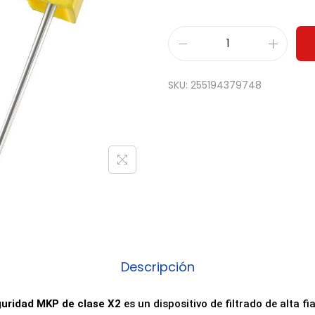
C
o
SKU:
255194379748
n
d
e
n
s
a
d
o
r
Descripción
d
e
uridad MKP de clase X2
es un dispositivo de filtrado de alta fi
S