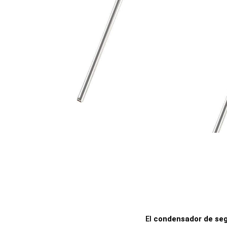
a
i
c
d
i
o
ó
n
El
condensador de seg