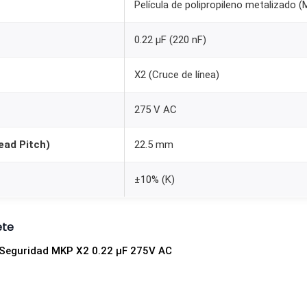
Película de polipropileno metalizado 
2
u
0.22 µF (220 nF)
F
2
X2 (Cruce de línea)
7
5
275 V AC
V
ead Pitch)
22.5 mm
A
C
±10% (K)
(
P
a
ete
s
Seguridad MKP X2 0.22 µF 275V AC
o
2
2