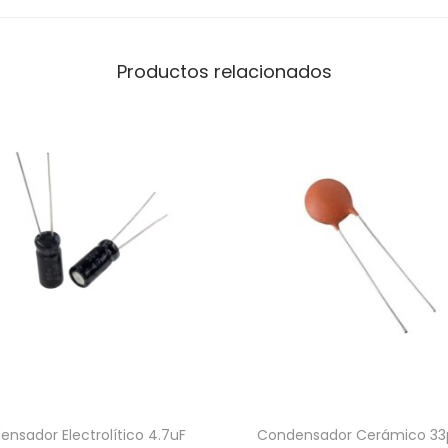
.
5
Productos relacionados
m
m
)
c
a
n
t
i
d
a
d
nsador Electrolítico 4.7uF
Condensador Cerámico 33