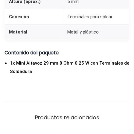
Altura (aprox.)
5 mm
r
m
Conexión
Terminales para soldar
i
n
Material
Metal y plástico
a
l
Contenido del paquete
e
s
1x Mini Altavoz 29 mm 8 Ohm 0.25 W con Terminales de
d
Soldadura
e
S
o
l
d
Productos relacionados
a
d