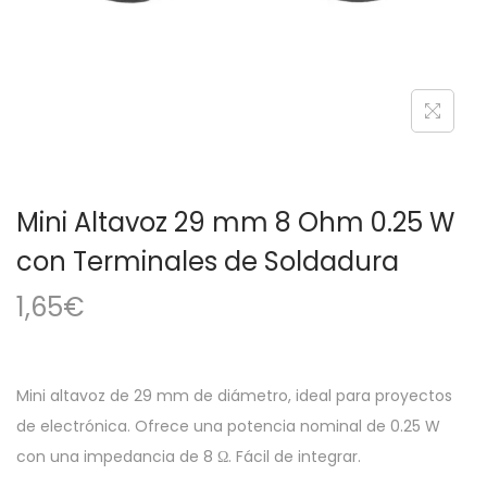
a
i
c
d
i
o
ó
n
Mini Altavoz 29 mm 8 Ohm 0.25 W
con Terminales de Soldadura
1,65
€
Mini altavoz de 29 mm de diámetro, ideal para proyectos
de electrónica. Ofrece una potencia nominal de 0.25 W
con una impedancia de 8 Ω. Fácil de integrar.