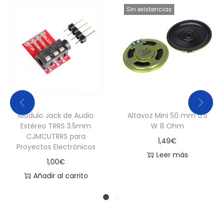
u
Sin existencias
r
a
c
a
n
t
i
Módulo Jack de Audio
Altavoz Mini 50 mm 0.5
d
Estéreo TRRS 3.5mm
W 8 Ohm
a
CJMCUTRRS para
1,49
€
d
Proyectos Electrónicos
Leer más
1,00
€
Añadir al carrito