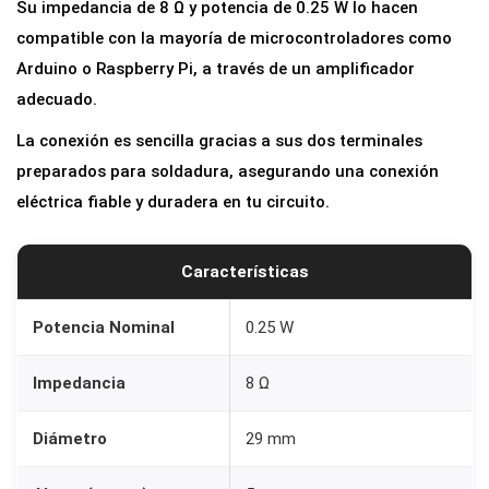
Su impedancia de 8 Ω y potencia de 0.25 W lo hacen
m
compatible con la mayoría de microcontroladores como
m
Arduino o Raspberry Pi, a través de un amplificador
8
adecuado.
O
h
La conexión es sencilla gracias a sus dos terminales
m
preparados para soldadura, asegurando una conexión
0
eléctrica fiable y duradera en tu circuito.
.
2
Características
5
W
Potencia Nominal
0.25 W
c
o
Impedancia
8 Ω
n
T
Diámetro
29 mm
e