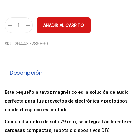
AÑADIR AL CARRITO
M
i
SKU:
264437286860
n
i
A
Descripción
l
t
a
Este pequeño altavoz magnético es la solución de audio
v
perfecta para tus proyectos de electrónica y prototipos
o
donde el espacio es limitado.
z
Con un diámetro de solo 29 mm, se integra fácilmente en
2
carcasas compactas, robots o dispositivos DIY.
9