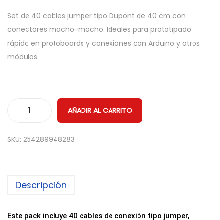
Set de 40 cables jumper tipo Dupont de 40 cm con
conectores macho-macho. Ideales para prototipado
rápido en protoboards y conexiones con Arduino y otros
módulos.
AÑADIR AL CARRITO
P
a
SKU:
254289948283
c
k
4
Descripción
0
C
a
Este pack incluye 40 cables de conexión tipo jumper,