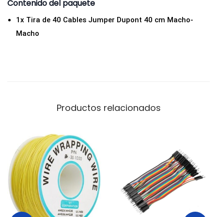
Contenido del paquete
a
r
1x Tira de 40 Cables Jumper Dupont 40 cm Macho-
a
Macho
A
r
d
u
i
Productos relacionados
n
o
y
P
r
o
t
o