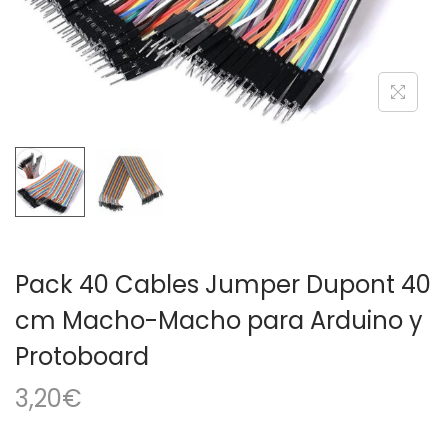
a
i
c
d
i
o
ó
n
Pack 40 Cables Jumper Dupont 40
cm Macho-Macho para Arduino y
Protoboard
3,20
€