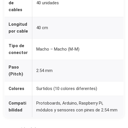
de
40 unidades
4
cables
0
c
Longitud
m
40 cm
por cable
M
a
Tipo de
Macho – Macho (M-M)
c
conector
h
Paso
o
2.54 mm
(Pitch)
-
M
Colores
Surtidos (10 colores diferentes)
a
c
Compati
Protoboards, Arduino, Raspberry Pi,
h
bilidad
módulos y sensores con pines de 2.54 mm
o
p