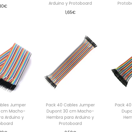
Arduino y Protoboard
Protob
30
€
1,65
€
 al carrito
Añadir al carrito
Aña
ables Jumper
Pack 40 Cables Jumper
Pack 40
0 cm Macho-
Dupont 30 cm Macho-
Dupo
a Arduino y
Hembra para Arduino y
Hem
oboard
Protoboard