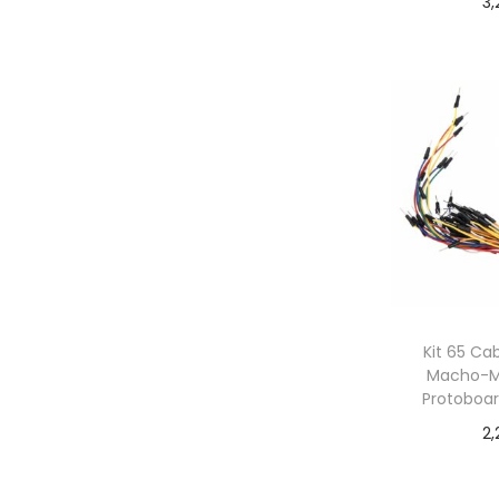
3,
Añadir
Kit 65 Ca
Macho-M
Protoboar
2,
Añadir