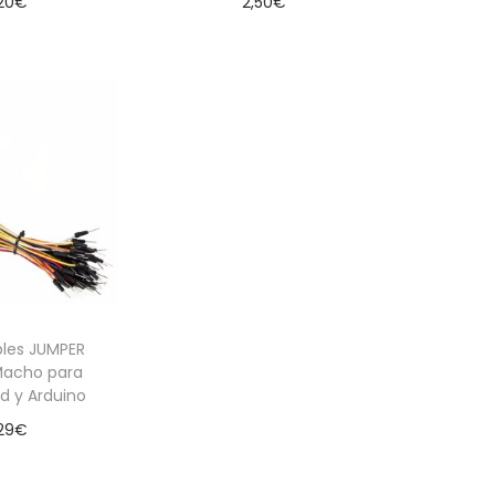
20
€
2,50
€
Aña
 al carrito
Añadir al carrito
bles JUMPER
acho para
d y Arduino
29
€
 al carrito