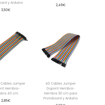
oard y Arduino
2,49
€
3,50
€
Añadir al carrito
dir al carrito
 Cables Jumper
40 Cables Jumper
nt Hembra-
Dupont Hembra-
bra 40 cm
Hembra 30 cm para
Protoboard y Arduino
2,85
€