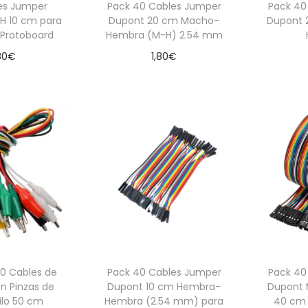
es Jumper
Pack 40 Cables Jumper
Pack 40
H 10 cm para
Dupont 20 cm Macho-
Dupont 
 Protoboard
Hembra (M-H) 2.54 mm
80
€
1,80
€
 al carrito
Añadir al carrito
Aña
10 Cables de
Pack 40 Cables Jumper
Pack 40
n Pinzas de
Dupont 10 cm Hembra-
Dupont
ilo 50 cm
Hembra (2.54 mm) para
40 cm 