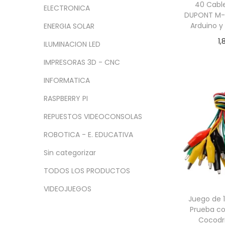
a
i
n
x
40 Cabl
ELECTRONICA
c
d
DUPONT M-
i
i
Arduino y
ENERGIA SOLAR
i
o
m
m
1,
ó
o
o
ILUMINACION LED
Añadir
n
IMPRESORAS 3D - CNC
INFORMATICA
RASPBERRY PI
REPUESTOS VIDEOCONSOLAS
ROBOTICA - E. EDUCATIVA
Sin categorizar
TODOS LOS PRODUCTOS
VIDEOJUEGOS
Juego de 
Prueba co
Cocodr