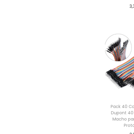
3,
Añadir
Pack 40 C
Dupont 4
Macho par
Prot