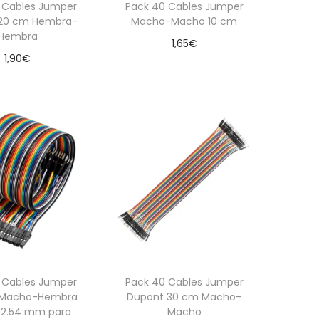
 Cables Jumper
Pack 40 Cables Jumper
20 cm Hembra-
Macho-Macho 10 cm
Hembra
1,65
€
1,90
€
Añadir al carrito
dir al carrito
 Cables Jumper
Pack 40 Cables Jumper
 Macho-Hembra
Dupont 30 cm Macho-
2.54 mm para
Macho