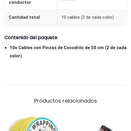
conductor
i
n
Cantidad total
10 cables (2 de cada color)
z
a
Contenido del paquete
s
10x Cables con Pinzas de Cocodrilo de 50 cm (2 de cada
d
color)
e
C
o
c
o
d
Productos relacionados
r
i
l
o