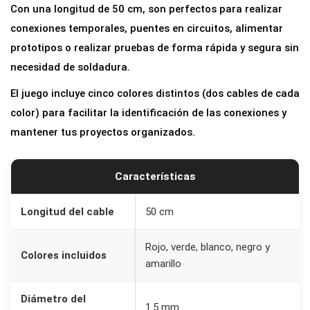
Con una longitud de 50 cm, son perfectos para realizar
b
conexiones temporales, puentes en circuitos, alimentar
l
prototipos o realizar pruebas de forma rápida y segura sin
e
necesidad de soldadura.
s
El juego incluye cinco colores distintos (dos cables de cada
d
color) para facilitar la identificación de las conexiones y
e
mantener tus proyectos organizados.
P
r
u
Características
e
b
Longitud del cable
50 cm
a
Rojo, verde, blanco, negro y
c
Colores incluidos
amarillo
o
n
Diámetro del
1.5 mm
P