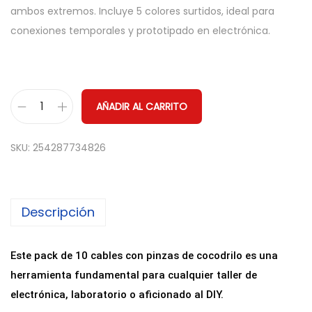
ambos extremos. Incluye 5 colores surtidos, ideal para
conexiones temporales y prototipado en electrónica.
AÑADIR AL CARRITO
J
u
SKU:
254287734826
e
g
o
Descripción
d
e
1
Este pack de 10 cables con pinzas de cocodrilo es una
0
herramienta fundamental para cualquier taller de
C
electrónica, laboratorio o aficionado al DIY.
a