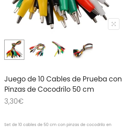
a
i
c
d
i
o
ó
n
Juego de 10 Cables de Prueba con
Pinzas de Cocodrilo 50 cm
3,30
€
Set de 10 cables de 50 cm con pinzas de cocodrilo en