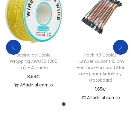
5
0
c
m
c
a
Bobina de Cable
Pack 40 Cables
n
Wrapping AWG30 (200
Jumper Dupont 10 cm
t
m) – Amarillo
Hembra-Hembra (2.54
mm) para Arduino y
i
8,99
€
Protoboard
d
Añadir al carrito
1,65
€
a
Añadir al carrito
d