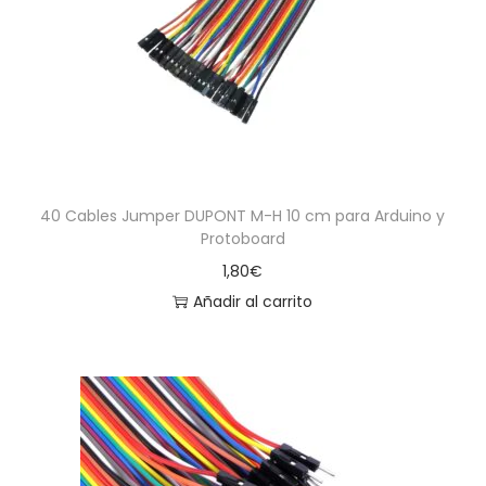
a
i
c
d
i
o
ó
n
40 Cables Jumper DUPONT M-H 10 cm para Arduino y
Protoboard
1,80
€
Añadir al carrito