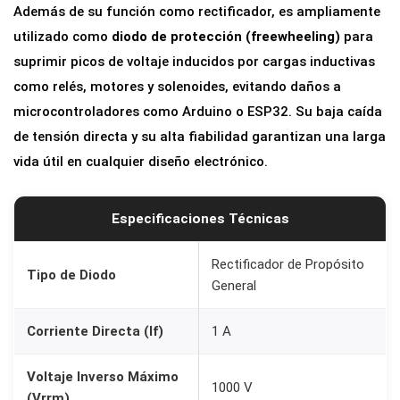
Además de su función como rectificador, es ampliamente
1
utilizado como
diodo de protección (freewheeling)
para
0
suprimir picos de voltaje inducidos por cargas inductivas
0
como relés, motores y solenoides, evitando daños a
0
microcontroladores como Arduino o ESP32. Su baja caída
V
de tensión directa y su alta fiabilidad garantizan una larga
D
vida útil en cualquier diseño electrónico.
O
-
4
Especificaciones Técnicas
1
c
Rectificador de Propósito
Tipo de Diodo
General
a
n
Corriente Directa (If)
1 A
t
i
Voltaje Inverso Máximo
1000 V
d
(Vrrm)