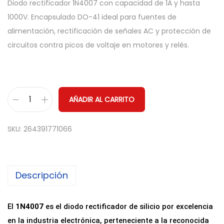
Diodo rectificador 1N4007 con capacidad de 1A y hasta
1000V. Encapsulado DO-41 ideal para fuentes de
alimentación, rectificación de señales AC y protección de
circuitos contra picos de voltaje en motores y relés.
AÑADIR AL CARRITO
D
i
SKU:
264391771066
o
d
o
Descripción
R
e
c
El
1N4007
es el diodo rectificador de silicio por excelencia
t
en la industria electrónica, perteneciente a la reconocida