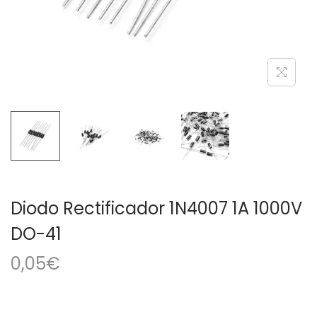
a
i
c
d
i
o
ó
n
Diodo Rectificador 1N4007 1A 1000V
DO-41
0,05
€