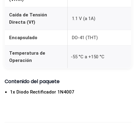
a
d
Caída de Tensión
1.1 V (a 1A)
Directa (Vf)
Encapsulado
DO-41 (THT)
Temperatura de
-55 °C a +150 °C
Operación
Contenido del paquete
1x Diodo Rectificador 1N4007