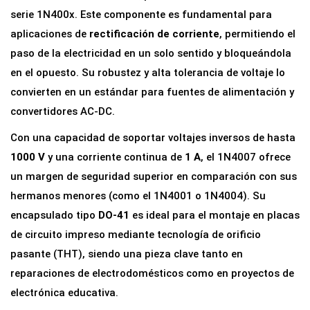
i
serie 1N400x. Este componente es fundamental para
f
aplicaciones de
rectificación de corriente
, permitiendo el
i
paso de la electricidad en un solo sentido y bloqueándola
c
en el opuesto. Su robustez y alta tolerancia de voltaje lo
a
convierten en un estándar para fuentes de alimentación y
d
convertidores AC-DC.
o
Con una capacidad de soportar voltajes inversos de hasta
r
1000 V
y una corriente continua de
1 A
, el 1N4007 ofrece
1
un margen de seguridad superior en comparación con sus
N
hermanos menores (como el 1N4001 o 1N4004). Su
4
encapsulado tipo
DO-41
es ideal para el montaje en placas
0
de circuito impreso mediante tecnología de orificio
0
pasante (THT), siendo una pieza clave tanto en
7
reparaciones de electrodomésticos como en proyectos de
1
electrónica educativa.
A