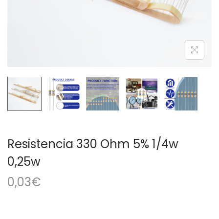
a
i
c
d
i
o
ó
n
Resistencia 330 Ohm 5% 1/4w
0,25w
0,03
€