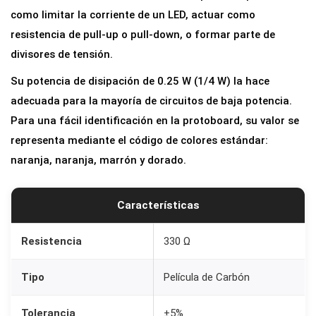
a
como limitar la corriente de un LED, actuar como
3
resistencia de pull-up o pull-down, o formar parte de
3
divisores de tensión.
0
Su potencia de disipación de 0.25 W (1/4 W) la hace
O
adecuada para la mayoría de circuitos de baja potencia.
h
Para una fácil identificación en la protoboard, su valor se
m
representa mediante el código de colores estándar:
5
naranja, naranja, marrón y dorado.
%
1
Características
/
4
Resistencia
330 Ω
w
0
Tipo
Película de Carbón
,
2
Tolerancia
±5%