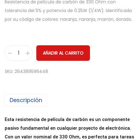
Resistencia de película de carbón de 330 Ohm con
tolerancia del 5% y potencia de 0.25W (1/4W). Identificada
por su código de colores: naranja, naranja, marrón, dorado.
AÑADIR AL CARRITO
R
e
SKU:
264389596448
s
i
s
Descripción
t
e
n
Esta resistencia de película de carbón es un componente
c
pasivo fundamental en cualquier proyecto de electrónica.
i
Con un valor nominal de 330 Ohm, es perfecta para tareas