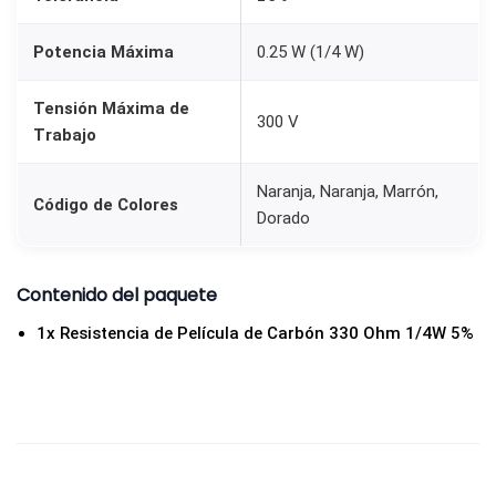
5
w
Potencia Máxima
0.25 W (1/4 W)
c
Tensión Máxima de
a
300 V
Trabajo
n
t
Naranja, Naranja, Marrón,
i
Código de Colores
Dorado
d
a
Contenido del paquete
d
1x Resistencia de Película de Carbón 330 Ohm 1/4W 5%