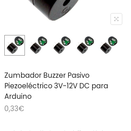
a
i
c
d
i
o
ó
n
Zumbador Buzzer Pasivo
Piezoeléctrico 3V-12V DC para
Arduino
0,33
€