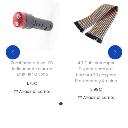
d
a
d
Zumbador activo LED
40 Cables Jumper
indicador de alarma
Dupont Hembra-
AD16-16SM 220V
Hembra 30 cm para
Protoboard y Arduino
1,75
€
2,99
€
Añadir al carrito
Añadir al carrito