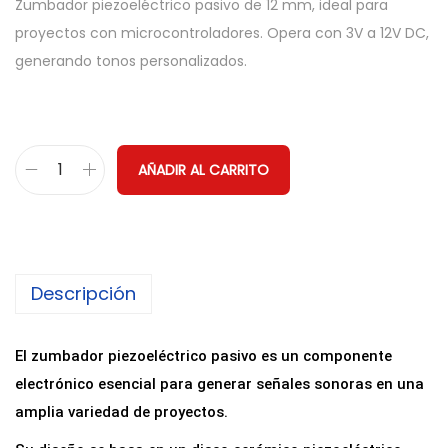
Zumbador piezoeléctrico pasivo de 12 mm, ideal para
proyectos con microcontroladores. Opera con 3V a 12V DC,
generando tonos personalizados.
AÑADIR AL CARRITO
Z
u
m
b
Descripción
a
d
o
El zumbador piezoeléctrico pasivo es un componente
r
electrónico esencial para generar señales sonoras en una
B
amplia variedad de proyectos.
u