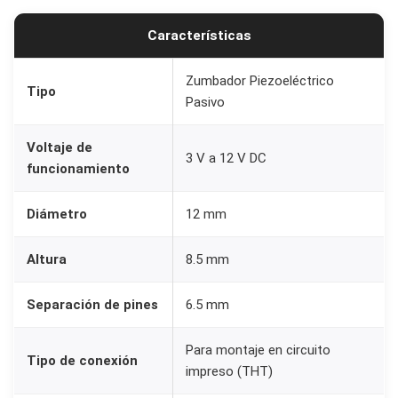
l
Características
é
c
Zumbador Piezoeléctrico
t
Tipo
Pasivo
r
i
Voltaje de
3 V a 12 V DC
c
funcionamiento
o
3
Diámetro
12 mm
V
Altura
8.5 mm
-
1
Separación de pines
6.5 mm
2
V
Para montaje en circuito
D
Tipo de conexión
impreso (THT)
C