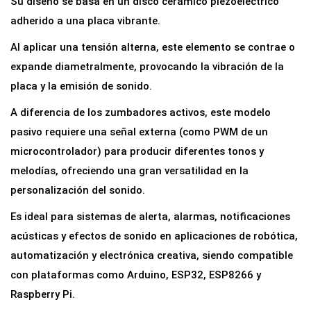
Su diseño se basa en un disco cerámico piezoeléctrico
z
adherido a una placa vibrante.
z
Al aplicar una tensión alterna, este elemento se contrae o
e
expande diametralmente, provocando la vibración de la
r
placa y la emisión de sonido.
P
a
A diferencia de los zumbadores activos, este modelo
s
pasivo requiere una señal externa (como PWM de un
i
microcontrolador) para producir diferentes tonos y
v
melodías, ofreciendo una gran versatilidad en la
o
personalización del sonido.
P
Es ideal para sistemas de alerta, alarmas, notificaciones
i
acústicas y efectos de sonido en aplicaciones de robótica,
e
automatización y electrónica creativa, siendo compatible
z
con plataformas como Arduino, ESP32, ESP8266 y
o
Raspberry Pi.
e