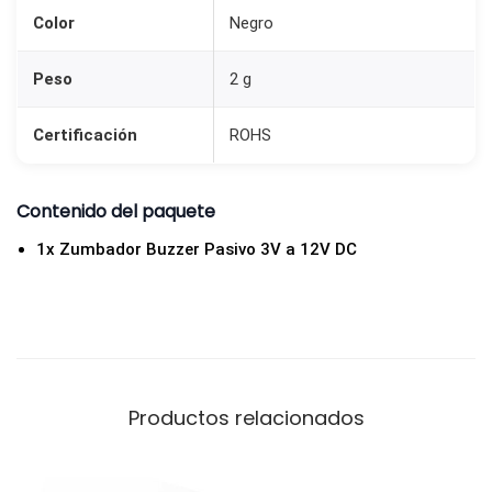
p
Color
Negro
a
r
Peso
2 g
a
Certificación
ROHS
A
r
d
Contenido del paquete
u
1x Zumbador Buzzer Pasivo 3V a 12V DC
i
n
o
c
a
Productos relacionados
n
t
i