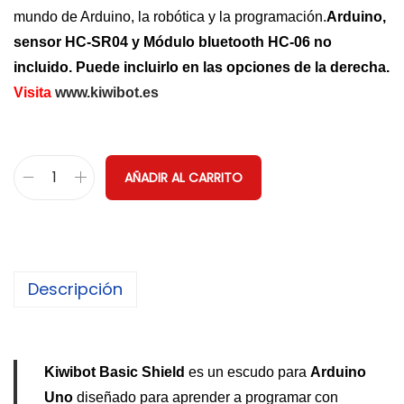
mundo de Arduino, la robótica y la programación.
Arduino,
sensor HC-SR04 y Módulo bluetooth HC-06 no
incluido. Puede incluirlo en las opciones de la derecha.
Visita
www.kiwibot.es
AÑADIR AL CARRITO
K
i
w
i
Descripción
b
o
t
B
Kiwibot Basic Shield
es un escudo para
Arduino
a
Uno
diseñado para aprender a programar con