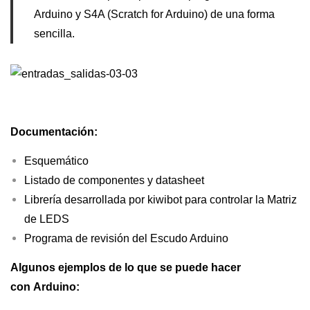
s
Arduino y S4A (Scratch for Arduino) de una forma
i
sencilla.
c
S
h
i
e
Documentación:
l
Esquemático
d
Listado de componentes y datasheet
c
Librería desarrollada por kiwibot para controlar la Matriz
a
de LEDS
n
Programa de revisión del Escudo Arduino
t
i
Algunos ejemplos de lo que se puede hacer
d
con
Arduino:
a