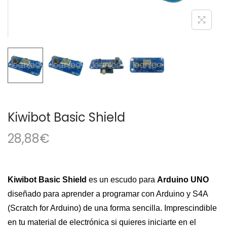
a
i
c
d
i
o
ó
n
Kiwibot Basic Shield
28,88
€
Kiwibot Basic Shield
es un escudo para
Arduino UNO
diseñado para aprender a programar con Arduino y S4A
(Scratch for Arduino) de una forma sencilla. Imprescindible
en tu material de electrónica si quieres iniciarte en el