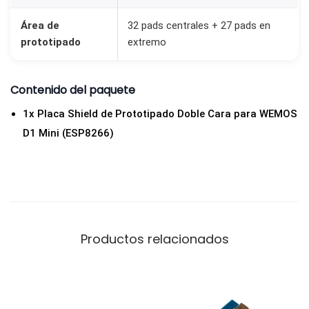
a
p
Área de
32 pads centrales + 27 pads en
prototipado
extremo
a
r
a
Contenido del paquete
W
1x Placa Shield de Prototipado Doble Cara para WEMOS
e
D1 Mini (ESP8266)
m
o
s
D
1
Productos relacionados
m
i
n
i