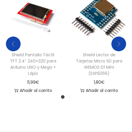
E
S
P
8
2
6
6
Shield Pantalla Táctil
Shield Lector de
c
TFT 2.4″ 240×320 para
Tarjetas Micro SD para
Arduino UNO y Mega +
WEMOS D1 Mini
a
Lápiz
(ESP8266)
n
11,99
€
1,80
€
t
Añadir al carrito
Añadir al carrito
i
d
a
d