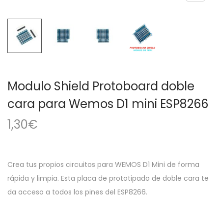
a
i
c
d
i
o
ó
n
Modulo Shield Protoboard doble
cara para Wemos D1 mini ESP8266
1,30
€
Crea tus propios circuitos para WEMOS D1 Mini de forma
rápida y limpia. Esta placa de prototipado de doble cara te
da acceso a todos los pines del ESP8266.