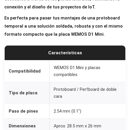
o
conexión y el diseño de tus proyectos de IoT.
t
Es perfecta para pasar tus montajes de una protoboard
o
temporal a una solución soldada, robusta y con el mismo
b
formato compacto que la placa WEMOS D1 Mini.
o
a
r
Características
d
d
WEMOS D1 Mini y placas
Compatibilidad
compatibles
o
b
Protoboard / Perfboard de doble
l
Tipo de placa
cara
e
c
Paso de pines
2.54 mm (0.1″)
a
r
Dimensiones
Aprox. 28.5 mm x 26 mm