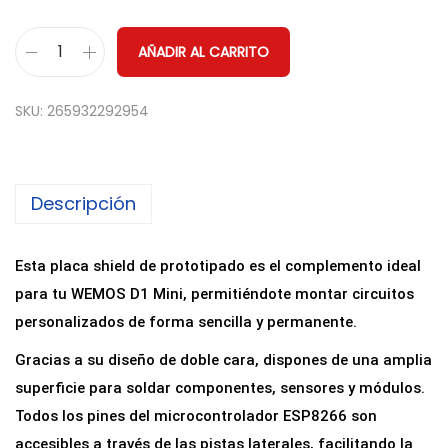
AÑADIR AL CARRITO
M
o
SKU:
265932292954
d
u
l
Descripción
o
S
h
Esta placa shield de prototipado es el complemento ideal
i
para tu WEMOS D1 Mini, permitiéndote montar circuitos
e
personalizados de forma sencilla y permanente.
l
Gracias a su diseño de doble cara, dispones de una amplia
d
superficie para soldar componentes, sensores y módulos.
P
Todos los pines del microcontrolador ESP8266 son
r
accesibles a través de las pistas laterales, facilitando la