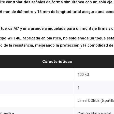
ite controlar dos señales de forma simultánea con un solo eje.
e 6 mm de diámetro y 15 mm de longitud total asegura una cone
 tuerca M7 y una arandela niquelada para un montaje firme y d
tipo WH148, fabricada en plástico, no solo añade un toque esté
iso de la resistencia, mejorando la protección y la comodidad de
Características
100 kΩ
1
Lineal DOBLE (6 patill
ciómetro
Carbón film y metal