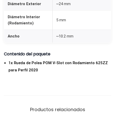
m
Diámetro Exterior
~24 mm
i
e
Diámetro Interior
5 mm
n
(Rodamiento)
t
Ancho
~10.2 mm
o
6
2
Contenido del paquete
5
1x Rueda de Polea POM V-Slot con Rodamiento 625ZZ
Z
para Perfil 2020
Z
p
a
r
a
Productos relacionados
P