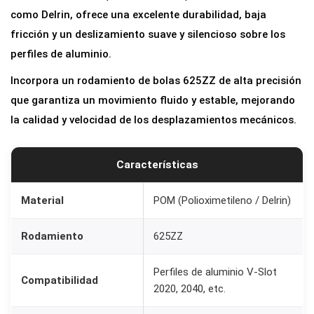
P
como Delrin, ofrece una excelente durabilidad, baja
O
fricción y un deslizamiento suave y silencioso sobre los
M
perfiles de aluminio.
V
Incorpora un rodamiento de bolas 625ZZ de alta precisión
-
que garantiza un movimiento fluido y estable, mejorando
S
la calidad y velocidad de los desplazamientos mecánicos.
l
o
t
Características
c
o
Material
POM (Polioximetileno / Delrin)
n
Rodamiento
625ZZ
R
o
Perfiles de aluminio V-Slot
d
Compatibilidad
2020, 2040, etc.
a