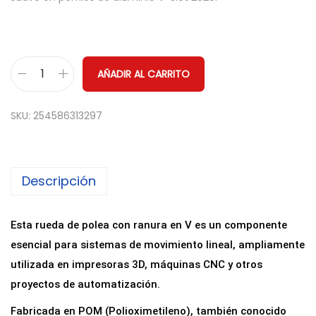
AÑADIR AL CARRITO
R
u
SKU:
254586313297
e
d
a
Descripción
d
e
P
Esta rueda de polea con ranura en V es un componente
o
esencial para sistemas de movimiento lineal, ampliamente
l
utilizada en impresoras 3D, máquinas CNC y otros
e
proyectos de automatización.
a
Fabricada en POM (Polioximetileno), también conocido