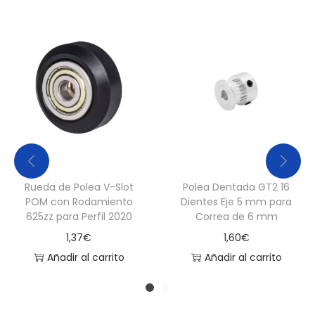
e
r
f
i
l
2
0
2
0
c
Rueda de Polea V-Slot
Polea Dentada GT2 16
a
POM con Rodamiento
Dientes Eje 5 mm para
625zz para Perfil 2020
Correa de 6 mm
n
1,37
€
1,60
€
t
Añadir al carrito
Añadir al carrito
i
d
a