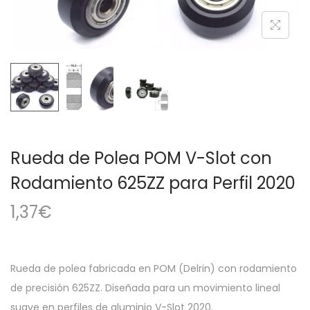
a
i
c
d
i
o
ó
n
Rueda de Polea POM V-Slot con
Rodamiento 625ZZ para Perfil 2020
1,37
€
Rueda de polea fabricada en POM (Delrin) con rodamiento
de precisión 625ZZ. Diseñada para un movimiento lineal
suave en perfiles de aluminio V-Slot 2020.