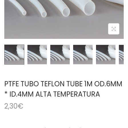
a
i
c
d
i
o
ó
n
PTFE TUBO TEFLON TUBE 1M OD.6MM
* ID.4MM ALTA TEMPERATURA
2,30
€