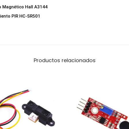
S
 Magnético Hall A3144
e
iento PIR HC-SR501
n
s
o
r
e
Productos relacionados
s
c
a
n
t
i
d
a
d