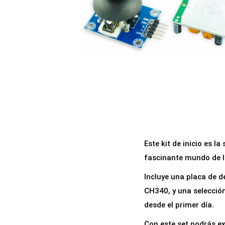
a
i
c
d
i
o
ó
n
Este kit de inicio es l
fascinante mundo de l
Incluye una placa de 
CH340, y una selecció
desde el primer día.
Con este set podrás ex