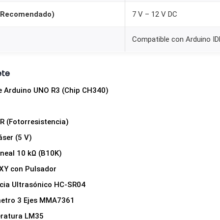
a
 (Recomendado)
7 V – 12 V DC
t
i
Compatible con Arduino ID
b
l
ete
e
e Arduino UNO R3 (Chip CH340)
A
r
d
R (Fotorresistencia)
u
ser (5 V)
i
neal 10 kΩ (B10K)
n
 XY con Pulsador
o
ncia Ultrasónico HC-SR04
y
metro 3 Ejes MMA7361
1
0
eratura LM35