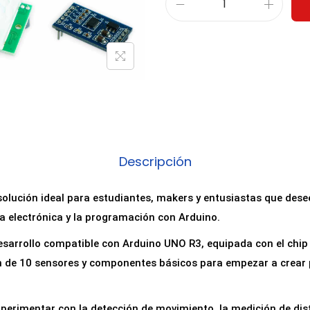
K
i
t
d
e
I
n
i
Descripción
c
i
a solución ideal para estudiantes, makers y entusiastas que dese
a
a electrónica y la programación con Arduino.
c
desarrollo compatible con Arduino UNO R3, equipada con el ch
i
n de 10 sensores y componentes básicos para empezar a crear 
ó
n
c
perimentar con la detección de movimiento, la medición de dist