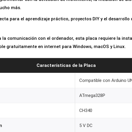
o
mucho más.
n
ecta para el aprendizaje práctico, proyectos DIY y el desarrollo
P
l
a
 la comunicación con el ordenador, esta placa requiere la insta
c
ible gratuitamente en internet para Windows, macOS y Linux.
a
U
Características de la Placa
N
O
Compatible con Arduino U
R
ATmega328P
3
C
CH340
o
m
n
5 V DC
p