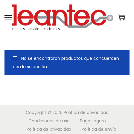
S
S
a
a
l
l
t
t
a
a
No se encontraron productos que concuerden
r
r
con la selección.
a
a
l
l
a
c
n
o
a
n
Copyright © 2026
Política de privacidad
v
t
Condiciones de uso
Pago seguro
e
e
Política de privacidad
Política de envío
g
n