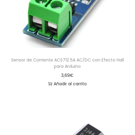
a
i
c
d
i
o
ó
n
Sensor de Corriente ACS712 5A AC/DC con Efecto Hall
para Arduino
3,69
€
Añadir al carrito