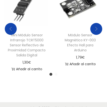
n
t
i
d
a
Mini Módulo Sensor
Módulo Sensor
d
Infrarrojo TCRT5000
Magnético KY-003
Sensor Reflectivo de
Efecto Hall para
Proximidad Compacto
Arduino
Salida Digital
1,79
€
1,30
€
Añadir al carrito
Añadir al carrito