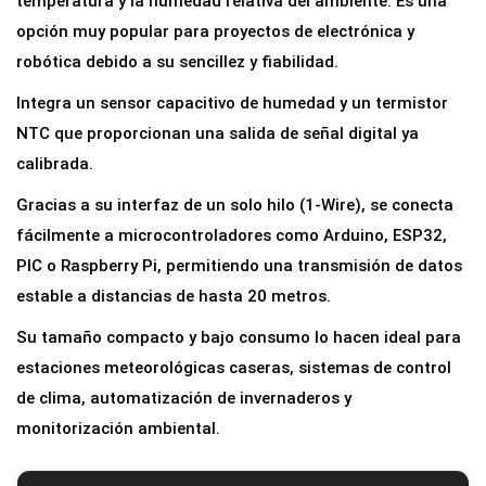
temperatura y la humedad relativa del ambiente. Es una
s
opción muy popular para proyectos de electrónica y
o
robótica debido a su sencillez y fiabilidad.
r
Integra un sensor capacitivo de humedad y un termistor
d
NTC que proporcionan una salida de señal digital ya
e
calibrada.
T
Gracias a su interfaz de un solo hilo (1-Wire), se conecta
e
fácilmente a microcontroladores como Arduino, ESP32,
m
PIC o Raspberry Pi, permitiendo una transmisión de datos
p
estable a distancias de hasta 20 metros.
e
r
Su tamaño compacto y bajo consumo lo hacen ideal para
a
estaciones meteorológicas caseras, sistemas de control
t
de clima, automatización de invernaderos y
u
monitorización ambiental.
r
a