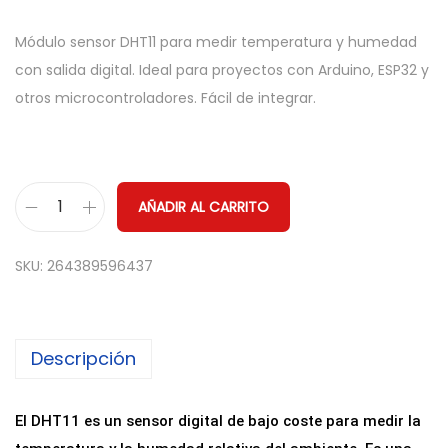
Módulo sensor DHT11 para medir temperatura y humedad
con salida digital. Ideal para proyectos con Arduino, ESP32 y
otros microcontroladores. Fácil de integrar.
AÑADIR AL CARRITO
M
o
SKU:
264389596437
d
u
l
Descripción
o
S
e
El DHT11 es un sensor digital de bajo coste para medir la
n