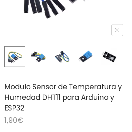
a
i
c
d
i
o
ó
n
Modulo Sensor de Temperatura y
Humedad DHT11 para Arduino y
ESP32
1,90
€