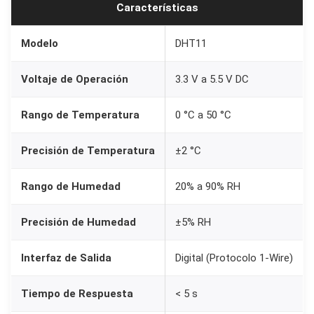
Características
y
H
Modelo
DHT11
u
m
Voltaje de Operación
3.3 V a 5.5 V DC
e
d
Rango de Temperatura
0 °C a 50 °C
a
Precisión de Temperatura
±2 °C
d
D
Rango de Humedad
20% a 90% RH
H
T
Precisión de Humedad
±5% RH
1
1
Interfaz de Salida
Digital (Protocolo 1-Wire)
p
a
Tiempo de Respuesta
< 5 s
r