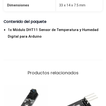
Dimensiones
33 x 14 x 7.5 mm
a
A
r
Contenido del paquete
d
1x Módulo DHT11 Sensor de Temperatura y Humedad
u
Digital para Arduino
i
n
o
y
E
S
Productos relacionados
P
3
2
c
a